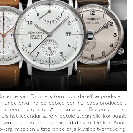
horlogemerken. Dit merk komt van dezelfde producent,
arenlange ervaring op gebied van horloges produceert
nnie is een ode aan de Amerikaanse liefkozende naam
als het legendarische vliegtuig staan alle Iron Annie
oogwaardig -en onderscheidend design. De Iron Annie
werp met een uitstekende prijs-kwaliteitverhouding.