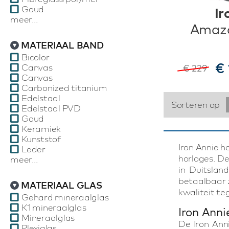
Goud
Ir
meer...
Amazo
MATERIAAL BAND
Bicolor
€ 
Canvas
€ 229
Canvas
Carbonized titanium
Edelstaal
Sorteren op
Edelstaal PVD
Goud
Keramiek
Kunststof
Iron Annie h
Leder
horloges. De
meer...
in Duitslan
betaalbaar z
MATERIAAL GLAS
kwaliteit te
Gehard mineraalglas
K1 mineraalglas
Iron Anni
Mineraalglas
De Iron Ann
Plexiglas