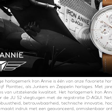
nge horlogemerk Iron Annie is één van onze favoriete 
ijf Pointtec, als Junkers en Zeppelin horloges. Met j
es van uitstekende kwaliteit. Het horlogemerk Iron A
or de JU 52 vliegtuigen met de registratie D-AQUI. Net 
obuustheid, betrouwbaarheid, technische innovatie, h
e maakt indruk met een geavanceerd, onmiskenbaar ont