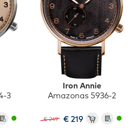
Iron Annie
4-3
Amazonas 5936-2
€ 219
€ 249