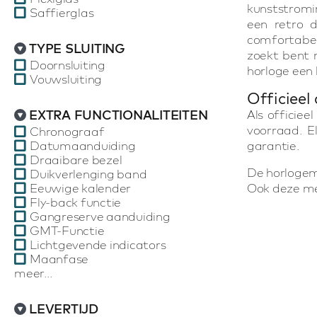
kunststromi
Saffierglas
een retro d
comfortabel
TYPE SLUITING
zoekt bent 
Doornsluiting
horloge een 
Vouwsluiting
Officieel
EXTRA FUNCTIONALITEITEN
Als officiee
voorraad. E
Chronograaf
Datumaanduiding
garantie.
Draaibare bezel
De horloge
Duikverlenging band
Eeuwige kalender
Ook deze mer
Fly-back functie
Gangreserve aanduiding
GMT-Functie
Lichtgevende indicators
Maanfase
meer...
LEVERTIJD