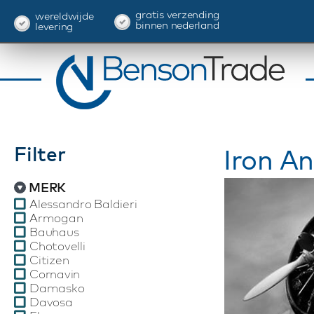
gratis verzending
wereldwijde
binnen nederland
levering
Filter
Iron An
MERK
Alessandro Baldieri
Armogan
Bauhaus
Chotovelli
Citizen
Cornavin
Damasko
Davosa