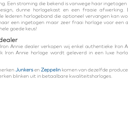
ng. Een stroming die bekend is vanwege haar ingetogen 
esign, dunne horlogekast en een fraaie afwerking. E
e lederen horlogeband die optioneel vervangen kan wor
naar een ingetogen maar zeer fraai horloge voor een aan
hele goede keus!
 dealer
l Iron Annie dealer verkopen wij enkel authentieke Iron An
lk Iron Annie horloge wordt geleverd in een luxe horl
merken
Junkers
en
Zeppelin
komen van dezelfde producen
ken blinken uit in betaalbare kwaliteitshorloges.