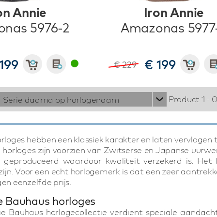
on Annie
Iron Annie
nas 5976-2
Amazonas 5977
199
€ 199
€ 229
Product 1 - 
Serie daarna op horlogenaam
orloges hebben een klassiek karakter en laten vervlogen 
 horloges zijn voorzien van Zwitserse en Japanse uurwe
d geproduceerd waardoor kwaliteit verzekerd is. Het 
ijn. Voor een echt horlogemerk is dat een zeer aantrekke
gen eenzelfde prijs.
e Bauhaus horloges
ie Bauhaus horlogecollectie verdient speciale aandac