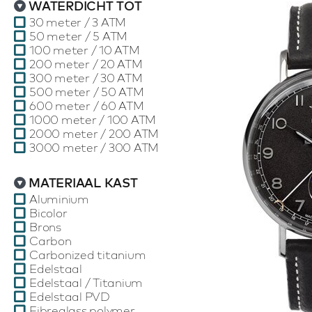
WATERDICHT TOT
30 meter / 3 ATM
50 meter / 5 ATM
100 meter / 10 ATM
200 meter / 20 ATM
300 meter / 30 ATM
500 meter / 50 ATM
600 meter / 60 ATM
1000 meter / 100 ATM
2000 meter / 200 ATM
3000 meter / 300 ATM
MATERIAAL KAST
Aluminium
Bicolor
Brons
Carbon
Carbonized titanium
Edelstaal
Edelstaal / Titanium
Edelstaal PVD
Fibreglass polymer