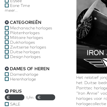
Elysee
Eone Time
meer...
CATEGORIEËN
Mechanische horloges
Pilotenhorloges
Militaire horloges
Duikhorloges
Zwitserse horloges
Duitse horloges
Design horloges
DAMES OF HEREN
Dameshorloge
Het relatief jo
Herenhorloge
het Duitse bedr
Pointtec horlog
PRIJS
"Iron Annie" vo
€
t/m
€
horloges voor r
horlogecollecti
SALE