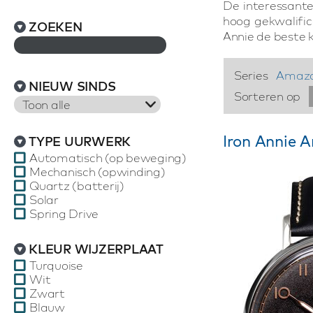
De interessante
hoog gekwalific
ZOEKEN
Annie de beste k
Series
Amaz
NIEUW SINDS
Sorteren op
Toon alle
Iron Annie 
TYPE UURWERK
Automatisch (op beweging)
Mechanisch (opwinding)
Quartz (batterij)
Solar
Spring Drive
KLEUR WIJZERPLAAT
Turquoise
Wit
Zwart
Blauw