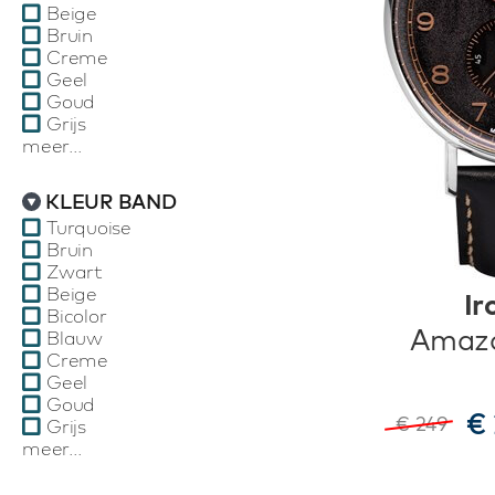
Beige
Bruin
Creme
Geel
Goud
Grijs
meer...
KLEUR BAND
Turquoise
Bruin
Zwart
Beige
Ir
Bicolor
Amazo
Blauw
Creme
Geel
Goud
€ 
€ 249
Grijs
meer...