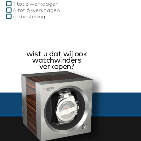
1 tot 3 werkdagen
4 tot 6 werkdagen
op bestelling
wist u dat wij ook
watchwinders
verkopen?