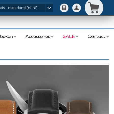
ds - nederland (nl-nl)
eboxen
Accessoires
SALE
Contact