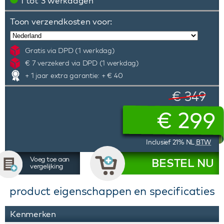
1 tot 3 werkdagen
Toon verzendkosten voor:
Gratis via DPD (1 werkdag)
€ 7 verzekerd via DPD (1 werkdag)
+ 1 jaar extra garantie: + € 40
€ 349
€
299
Inclusief 21% NL
BTW
Voeg toe aan
BESTEL NU
vergelijking
product eigenschappen en specificaties
Kenmerken