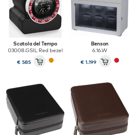
Scatola del Tempo
Benson
03008.GSIL Red bezel
6.16.W
€ 585
€ 1.199