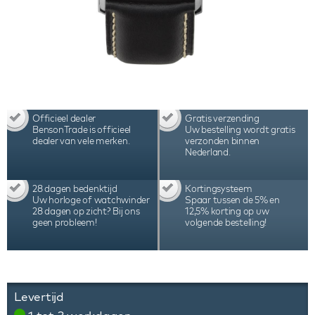
Officieel dealer
Gratis verzending
BensonTrade is officieel
Uw bestelling wordt gratis
dealer van vele merken.
verzonden binnen
Nederland.
28 dagen bedenktijd
Kortingsysteem
Uw horloge of watchwinder
Spaar tussen de 5% en
28 dagen op zicht? Bij ons
12,5% korting op uw
geen probleem!
volgende bestelling!
Levertijd