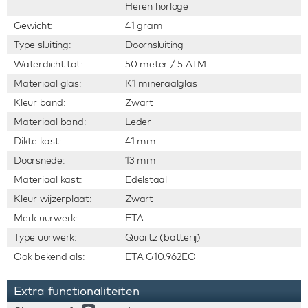
Heren horloge
Gewicht:
41 gram
Type sluiting:
Doornsluiting
Waterdicht tot:
50 meter / 5 ATM
Materiaal glas:
K1 mineraalglas
Kleur band:
Zwart
Materiaal band:
Leder
Dikte kast:
41 mm
Doorsnede:
13 mm
Materiaal kast:
Edelstaal
Kleur wijzerplaat:
Zwart
Merk uurwerk:
ETA
Type uurwerk:
Quartz (batterij)
Ook bekend als:
ETA G10.962EO
Extra functionaliteiten