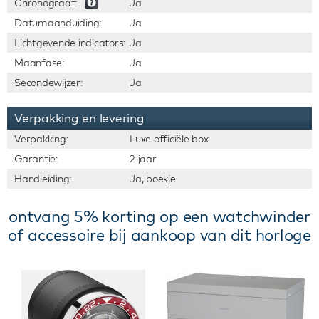
Chronograaf:
Ja
Datumaanduiding:
Ja
Lichtgevende indicators:
Ja
Maanfase:
Ja
Secondewijzer:
Ja
Verpakking en levering
Verpakking:
Luxe officiële box
Garantie:
2 jaar
Handleiding:
Ja, boekje
ontvang 5% korting op een watchwinder
of accessoire bij aankoop van dit horloge