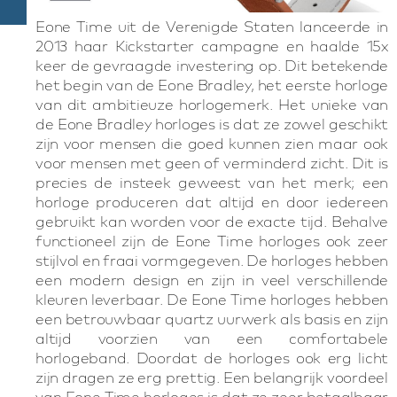
Eone Time uit de Verenigde Staten lanceerde in
2013 haar Kickstarter campagne en haalde 15x
keer de gevraagde investering op. Dit betekende
het begin van de Eone Bradley, het eerste horloge
van dit ambitieuze horlogemerk. Het unieke van
de Eone Bradley horloges is dat ze zowel geschikt
zijn voor mensen die goed kunnen zien maar ook
voor mensen met geen of verminderd zicht. Dit is
precies de insteek geweest van het merk; een
horloge produceren dat altijd en door iedereen
gebruikt kan worden voor de exacte tijd. Behalve
functioneel zijn de Eone Time horloges ook zeer
stijlvol en fraai vormgegeven. De horloges hebben
een modern design en zijn in veel verschillende
kleuren leverbaar. De Eone Time horloges hebben
een betrouwbaar quartz uurwerk als basis en zijn
altijd voorzien van een comfortabele
horlogeband. Doordat de horloges ook erg licht
zijn dragen ze erg prettig. Een belangrijk voordeel
van Eone Time horloges is dat ze zeer betaalbaar