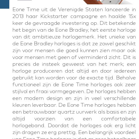
Eone Time uit de Verenigde Staten lanceerde in
2013 haar Kickstarter campagne en haalde 15x
keer de gevraagde investering op. Dit betekende
het begin van de Eone Bradley, het eerste horloge
van dit ambitieuze horlogemerk. Het unieke van
de Eone Bradley horloges is dat ze zowel geschikt
zijn voor mensen die goed kunnen zien maar ook
voor mensen met geen of verminderd zicht. Dit is
precies de insteek geweest van het merk; een
horloge produceren dat altijd en door iedereen
gebruikt kan worden voor de exacte tijd. Behalve
functioneel zijn de Eone Time horloges ook zeer
stijlvol en fraai vormgegeven. De horloges hebben
een modern design en zijn in veel verschillende
kleuren leverbaar. De Eone Time horloges hebben
een betrouwbaar quartz uurwerk als basis en zijn
altijd voorzien van een comfortabele
horlogeband. Doordat de horloges ook erg licht
zijn dragen ze erg prettig. Een belangrijk voordeel
van Eone Time horloges is dat ze zeer betaalbaar