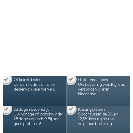
Officieel dealer
Gratis verzending
BensonTrade is officieel
Uw bestelling wordt gratis
dealer van vele merken.
verzonden binnen
Nederland.
28 dagen bedenktijd
Kortingsysteem
Uw horloge of watchwinder
Spaar tussen de 5% en
28 dagen op zicht? Bij ons
12,5% korting op uw
geen probleem!
volgende bestelling!