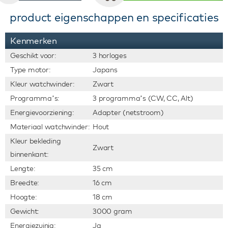
product eigenschappen en specificaties
Kenmerken
Geschikt voor:
3 horloges
Type motor:
Japans
Kleur watchwinder:
Zwart
Programma’s:
3 programma’s (CW, CC, Alt)
Energievoorziening:
Adapter (netstroom)
Materiaal watchwinder:
Hout
Kleur bekleding
Zwart
binnenkant:
Lengte:
35 cm
Breedte:
16 cm
Hoogte:
18 cm
Gewicht:
3000 gram
Energiezuinig:
Ja