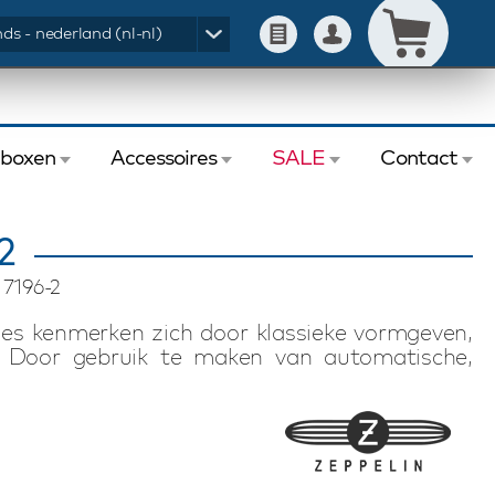
ds - nederland (nl-nl)
eboxen
Accessoires
SALE
Contact
2
 7196-2
ges kenmerken zich door klassieke vormgeven,
. Door gebruik te maken van automatische,
 voor elke horlogeliefhebber een ruime keuze.
van een schitterend lederen band, gehard glas
eppelin horloge gepresenteerd in een luxe box
.