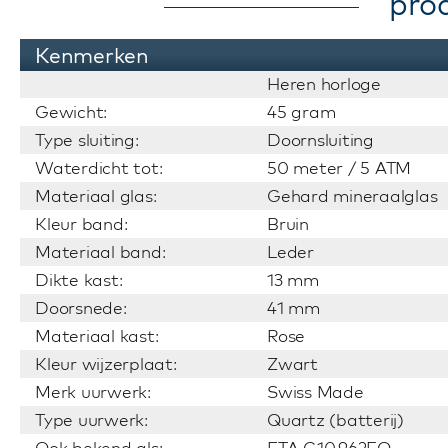
pro
Kenmerken
Heren horloge
Gewicht:
45 gram
Type sluiting:
Doornsluiting
Waterdicht tot:
50 meter / 5 ATM
Materiaal glas:
Gehard mineraalglas
Kleur band:
Bruin
Materiaal band:
Leder
Dikte kast:
13 mm
Doorsnede:
41 mm
Materiaal kast:
Rose
Kleur wijzerplaat:
Zwart
Merk uurwerk:
Swiss Made
Type uurwerk:
Quartz (batterij)
Ook bekend als:
ETA G10.962EO