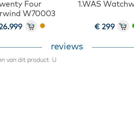
wenty Four
1.WAS Watchw
rwind W70003
26.999
€ 299
reviews
n van dit product. U