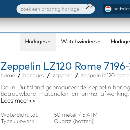
nederlan
Horloges
Watchwinders
Horlog
Zeppelin
LZ120 Rome 7196-
home
horloges
zeppelin
zeppelin lz120 rome
De in Duitsland geproduceerde Zeppelin horlo
betrouwbare materialen en prima afwerking
mechanische en quartz uurwerken biedt Zeppelin
Lees meer>>
De Zeppelin horloges zijn standaard voorzien 
en een stevige sluiting. Daarnaast wordt elk Z
Waterdicht tot
50 meter / 5 ATM
die het horloge net dat extra beetje cachet geeft
Type uurwerk
Quartz (batterij)