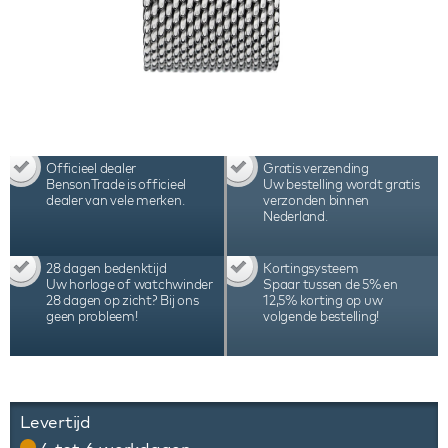
Officieel dealer
Gratis verzending
BensonTrade is officieel
Uw bestelling wordt gratis
dealer van vele merken.
verzonden binnen
Nederland.
28 dagen bedenktijd
Kortingsysteem
Uw horloge of watchwinder
Spaar tussen de 5% en
28 dagen op zicht? Bij ons
12,5% korting op uw
geen probleem!
volgende bestelling!
Levertijd