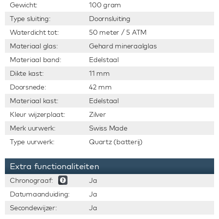
Gewicht:
100 gram
Type sluiting:
Doornsluiting
Waterdicht tot:
50 meter / 5 ATM
Materiaal glas:
Gehard mineraalglas
Materiaal band:
Edelstaal
Dikte kast:
11 mm
Doorsnede:
42 mm
Materiaal kast:
Edelstaal
Kleur wijzerplaat:
Zilver
Merk uurwerk:
Swiss Made
Type uurwerk:
Quartz (batterij)
Extra functionaliteiten
Chronograaf:
Ja
Datumaanduiding:
Ja
Secondewijzer:
Ja