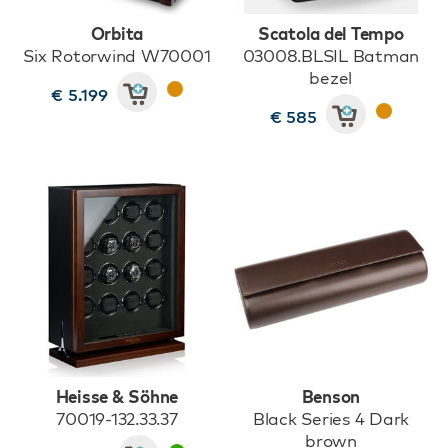
Orbita
Scatola del Tempo
Six Rotorwind W70001
03008.BLSIL Batman
bezel
€ 5.199
€ 585
Heisse & Söhne
Benson
70019-132.33.37
Black Series 4 Dark
brown