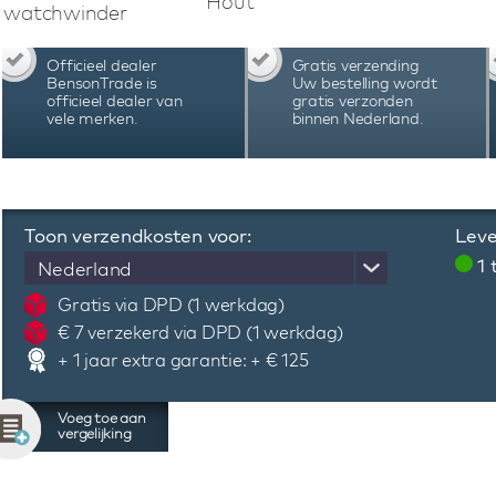
Hout
Paul Design Gentlemen 12 Black Apricot watc
watchwinder
met een luxe uitstraling en hoogwaardige kwalit
Officieel dealer
Gratis verzending
BensonTrade is
Uw bestelling wordt
officieel dealer van
gratis verzonden
vele merken.
binnen Nederland.
Toon verzendkosten voor:
Leve
1
Nederland
Gratis via DPD (1 werkdag)
€ 7 verzekerd via DPD (1 werkdag)
+ 1 jaar extra garantie: + € 125
Voeg toe aan
vergelijking