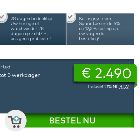
hwinders zijn vooruitstrevende watchwinders
eit.
28 dagen bedenktijd
Kortingsysteem
Uw horloge of
Spaar tussen de 5%
watchwinder 28
en 12,5% korting op
dagen op zicht? Bij
uw volgende
ons geen probleem!
bestelling!
rtijd
€
2.490
 tot 3 werkdagen
Inclusief 21% NL
BTW
BESTEL NU