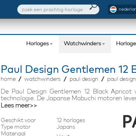
nederlan
Horloges
Watchwinders
Horlog
Paul Design
Gentlemen 12 B
home
watchwinders
paul design
paul design
De Paul Design Gentlemen 12 Black Apricot 
technologie. De Japanse Mabuchi motoren lever
middel van het touchscreen display stel je
Lees meer>>
draairichting en het aantal omwentelingen (TPD)
watchwinder is geschikt voor het opwinden
Geschikt voor
12 horloges
eigenschappen als LED verlichting, fingerp
Type motor
Japans
watchwinder alles wat je nodig hebt om jouw au
Materiaal