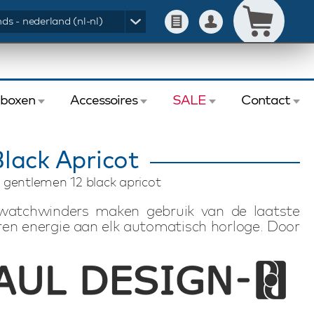
ds - nederland (nl-nl)
eboxen
Accessoires
SALE
Contact
lack Apricot
 gentlemen 12 black apricot
watchwinders maken gebruik van de laatste
en energie aan elk automatisch horloge. Door
 de gewenste instellingen eenvoudig in. De
 kunt u per horloge individueel instellen. Deze
 van 12 automatische horloges. Met fraaie
rint slot en afstandsbediening biedt deze
tomatische horloges in stijl op te winden. De