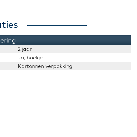
ties
vering
2 jaar
Ja, boekje
Kartonnen verpakking