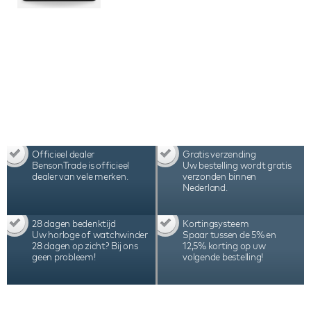
Officieel dealer
Gratis verzending
BensonTrade is officieel
Uw bestelling wordt gratis
dealer van vele merken.
verzonden binnen
Nederland.
28 dagen bedenktijd
Kortingsysteem
Uw horloge of watchwinder
Spaar tussen de 5% en
28 dagen op zicht? Bij ons
12,5% korting op uw
geen probleem!
volgende bestelling!