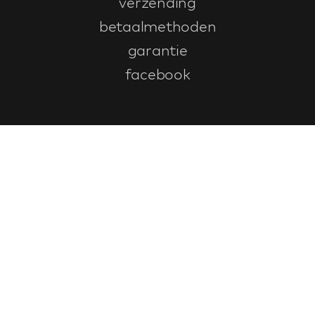
verzending
betaalmethoden
garantie
facebook
Klantenservice
faq
garantieformulier
annuleren en retourneren
algemene voorwaarden
privacy policy
Contact