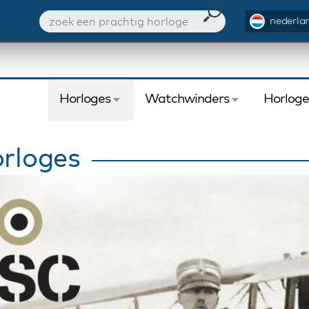
nederlan
Horloges
Watchwinders
Horlog
rloges