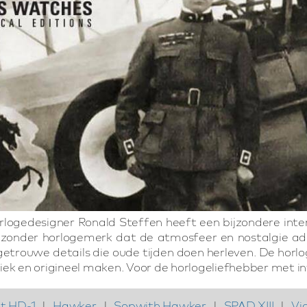
rlogedesigner Ronald Steffen heeft een bijzondere inter
ijzonder horlogemerk dat de atmosfeer en nostalgie a
trouwe details die oude tijden doen herleven. De horlog
ek en origineel maken. Voor de horlogeliefhebber met in
t HD-1
|
Hawker
|
Sopwith Hawker
|
SPAD XIII
|
Vic