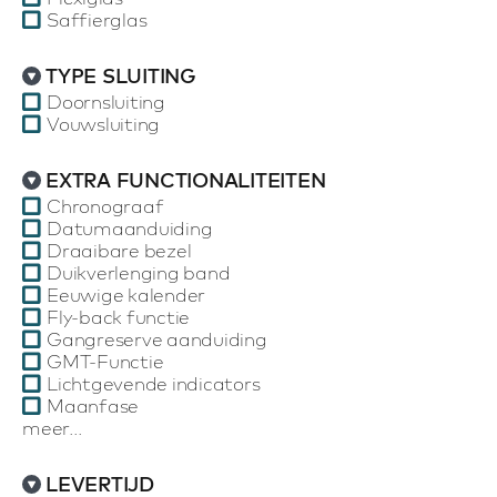
Saffierglas
TYPE SLUITING
Doornsluiting
Vouwsluiting
EXTRA FUNCTIONALITEITEN
Chronograaf
Datumaanduiding
Draaibare bezel
Duikverlenging band
Eeuwige kalender
Fly-back functie
Gangreserve aanduiding
GMT-Functie
Lichtgevende indicators
Maanfase
meer...
LEVERTIJD