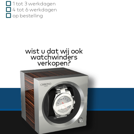
1 tot 3 werkdagen
4 tot 6 werkdagen
op bestelling
wist u dat wij ook
watchwinders
verkopen?