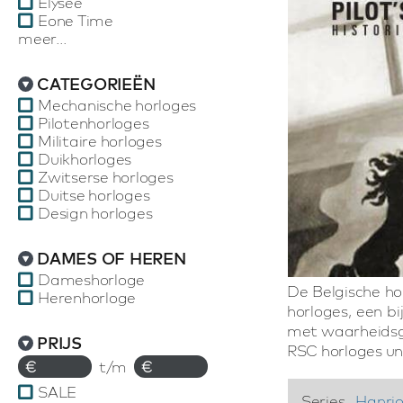
Elysee
Eone Time
meer...
CATEGORIEËN
Mechanische horloges
Pilotenhorloges
Militaire horloges
Duikhorloges
Zwitserse horloges
Duitse horloges
Design horloges
DAMES OF HEREN
Dameshorloge
De Belgische ho
Herenhorloge
horloges, een b
met waarheidsge
PRIJS
RSC horloges uni
€
t/m
€
SALE
Series
Hanrio