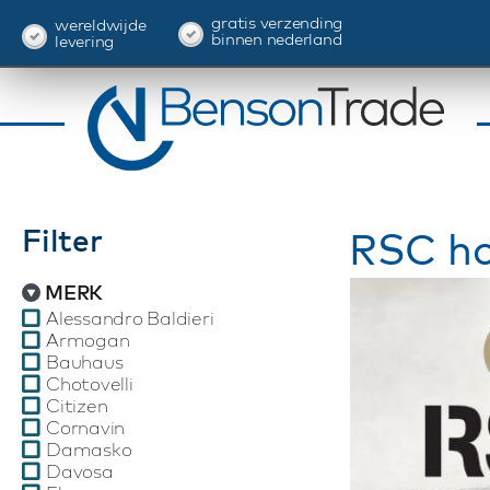
gratis verzending
wereldwijde
binnen nederland
levering
Filter
RSC ho
MERK
Alessandro Baldieri
Armogan
Bauhaus
Chotovelli
Citizen
Cornavin
Damasko
Davosa