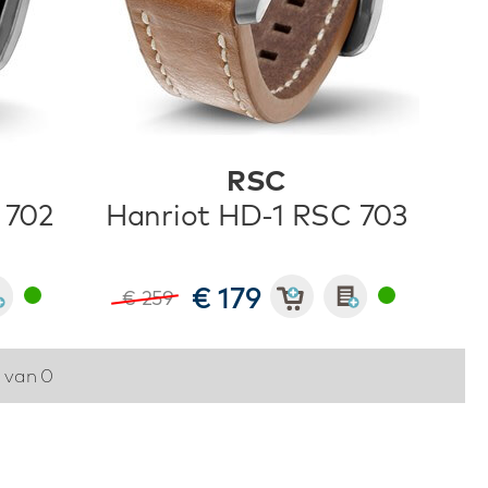
RSC
 702
Hanriot HD-1 RSC 703
€ 179
€ 259
0 van 0