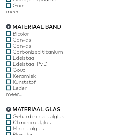
Goud
meer...
MATERIAAL BAND
Bicolor
Canvas
Canvas
Carbonized titanium
Edelstaal
Edelstaal PVD
Goud
Keramiek
Kunststof
Leder
meer...
MATERIAAL GLAS
Gehard mineraalglas
K1 mineraalglas
Mineraalglas
Plexiglas