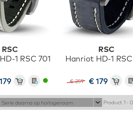
RSC
RSC
 HD-1 RSC 701
Hanriot HD-1 RSC
179
€ 179
€ 259
Product 1 - 
Serie daarna op horlogenaam