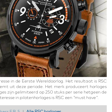
esse in de Eerste Wereldoorlog. Het resultaat is RSC
demt uit deze periode. Het merk produceert horloges
es zijn gelimiteerd op 250 stuks per serie hetgeen de
teresse in pilotenhorloges is RSC een "must have".
kers F.B. 5
|
Alle RSC horloges