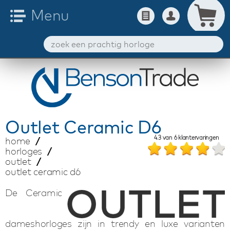
Outlet
Ceramic D6
4.3
van
6
klantervaringen
home
horloges
outlet
outlet ceramic d6
De Ceramic
dameshorloges zijn in trendy en luxe varianten