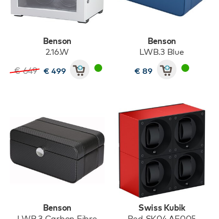
Benson
Benson
2.16.W
LWB.3 Blue
€ 649
€ 499
€ 89
Benson
Swiss Kubik
LWB.3 Carbon Fibre
Red SK04.AE005