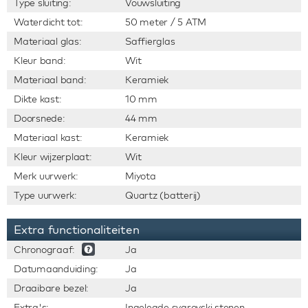
Type sluiting:
Vouwsluiting
Waterdicht tot:
50 meter / 5 ATM
Materiaal glas:
Saffierglas
Kleur band:
Wit
Materiaal band:
Keramiek
Dikte kast:
10 mm
Doorsnede:
44 mm
Materiaal kast:
Keramiek
Kleur wijzerplaat:
Wit
Merk uurwerk:
Miyota
Type uurwerk:
Quartz (batterij)
Extra functionaliteiten
Chronograaf:
Ja
Datumaanduiding:
Ja
Draaibare bezel:
Ja
Extra's:
Ingelegde svarovski stenen