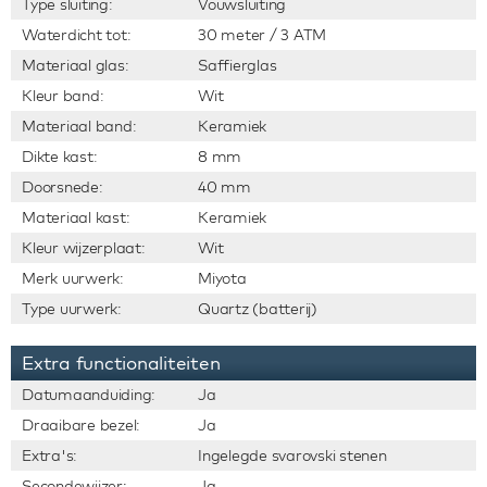
Type sluiting:
Vouwsluiting
Waterdicht tot:
30 meter / 3 ATM
Materiaal glas:
Saffierglas
Kleur band:
Wit
Materiaal band:
Keramiek
Dikte kast:
8 mm
Doorsnede:
40 mm
Materiaal kast:
Keramiek
Kleur wijzerplaat:
Wit
Merk uurwerk:
Miyota
Type uurwerk:
Quartz (batterij)
Extra functionaliteiten
Datumaanduiding:
Ja
Draaibare bezel:
Ja
Extra's:
Ingelegde svarovski stenen
Secondewijzer:
Ja