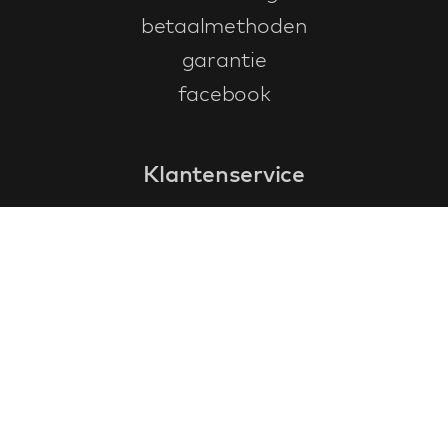
betaalmethoden
garantie
facebook
Klantenservice
faq
garantieformulier
annuleren en retourneren
algemene voorwaarden
privacy policy
Contact