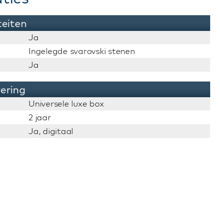
teiten
Ja
Ingelegde svarovski stenen
Ja
vering
Universele luxe box
2 jaar
Ja, digitaal