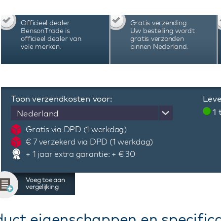
Officieel dealer
Gratis verzending
BensonTrade is
Uw bestelling wordt
officieel dealer van
gratis verzonden
vele merken.
binnen Nederland.
Toon verzendkosten voor:
Leve
1
Nederland
Gratis via DPD (1 werkdag)
€ 7 verzekerd via DPD (1 werkdag)
+ 1 jaar extra garantie: + € 30
Voeg toe aan
vergelijking
duct eigenschappen en specifica