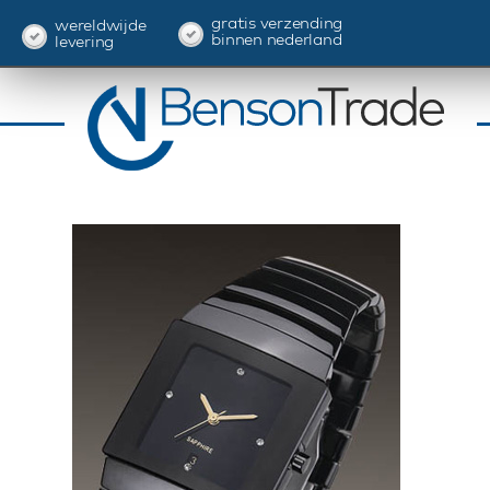
gratis verzending
wereldwijde
binnen nederland
levering