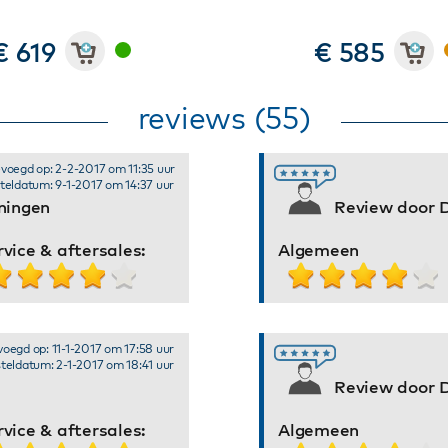
€ 619
€ 585
reviews (55)
voegd op: 2-2-2017 om 11:35 uur
teldatum: 9-1-2017 om 14:37 uur
ningen
Review door Dh
rvice & aftersales:
Algemeen
oegd op: 11-1-2017 om 17:58 uur
teldatum: 2-1-2017 om 18:41 uur
Review door D
rvice & aftersales:
Algemeen