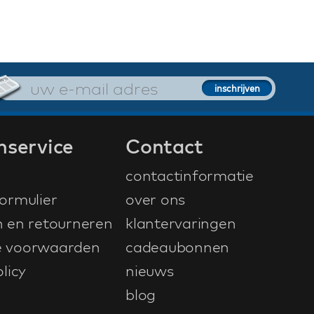
nservice
Contact
contactinformatie
ormulier
over ons
n en retourneren
klantervaringen
 voorwaarden
cadeaubonnen
licy
nieuws
blog