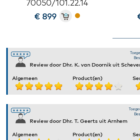
70050/101.22.14
€ 899
Toege
Bes
Review door Dhr. K. van Doornik uit Scheve
Algemeen
Product(en)
Se
Toegev
Bes
Review door Dhr. T. Geerts uit Arnhem
Algemeen
Product(en)
Se