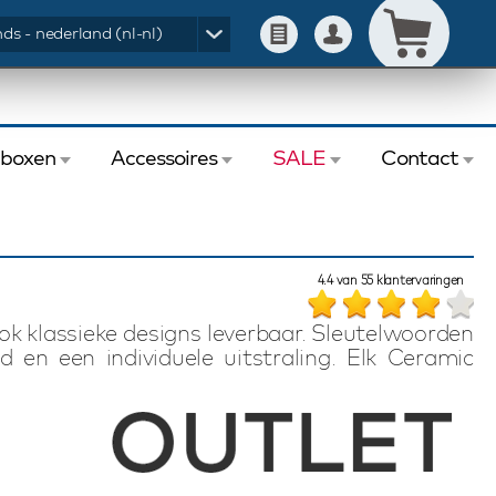
ds - nederland (nl-nl)
eboxen
Accessoires
SALE
Contact
4.4
van
55
klantervaringen
ok klassieke designs leverbaar. Sleutelwoorden
d en een individuele uitstraling. Elk Ceramic
urwerk, saffierglas of gehard mineraalglas
gebruik van het materiaal keramiek wordt een
rijs mogelijk. Een Ceramic herenhorloge is per
an. Elk Ceramic horloges wordt geleverd in een
tie.