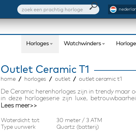
nederlan
Horloges
Watchwinders
Horlog
Outlet
Ceramic T1
home
horloges
outlet
outlet ceramic t1
De Ceramic herenhorloges zijn in trendy maar o
in deze horlogeserie zijn luxe, betrouwbaarhei
horloge is voorzien van een Miyota quartz u
Lees meer>>
waardoor kwaliteit gegarandeerd is. Door het 
hoge mate van kwaliteit voor een zeer scherpe p
Waterdicht tot
30 meter / 3 ATM
uitstek een schitterende accessoire voor elke m
Type uurwerk
Quartz (batterij)
horlogebox, inclusief handleiding en 2 jaar garan