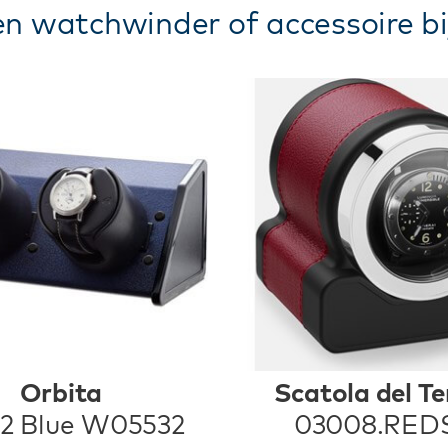
n watchwinder of accessoire bi
Orbita
Scatola del T
 2 Blue W05532
03008.RED