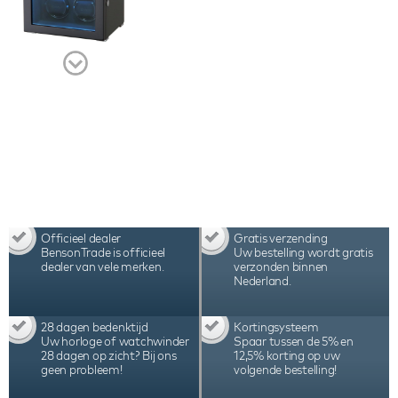
watchwinder de beste keuze voor het opwinden
van 4 automatische horloges. Bekijk de video voor
een compleet beeld van deze hoogwaardige
horlogeaccessoire.
Officieel dealer
Gratis verzending
BensonTrade is officieel
Uw bestelling wordt gratis
dealer van vele merken.
verzonden binnen
Nederland.
28 dagen bedenktijd
Kortingsysteem
Uw horloge of watchwinder
Spaar tussen de 5% en
28 dagen op zicht? Bij ons
12,5% korting op uw
geen probleem!
volgende bestelling!