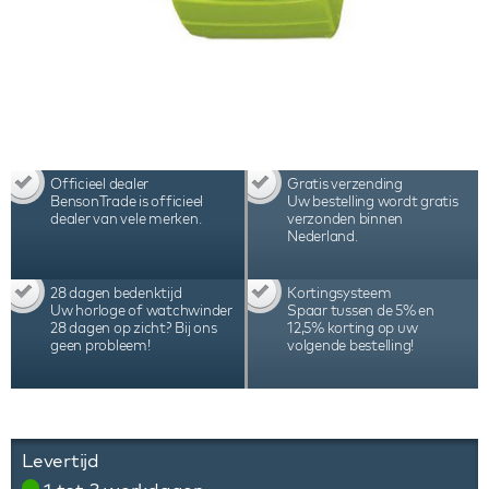
Officieel dealer
Gratis verzending
BensonTrade is officieel
Uw bestelling wordt gratis
dealer van vele merken.
verzonden binnen
Nederland.
28 dagen bedenktijd
Kortingsysteem
Uw horloge of watchwinder
Spaar tussen de 5% en
28 dagen op zicht? Bij ons
12,5% korting op uw
geen probleem!
volgende bestelling!
Levertijd