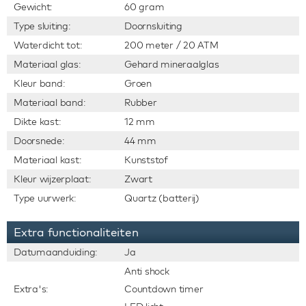
Gewicht:
60 gram
Type sluiting:
Doornsluiting
Waterdicht tot:
200 meter / 20 ATM
Materiaal glas:
Gehard mineraalglas
Kleur band:
Groen
Materiaal band:
Rubber
Dikte kast:
12 mm
Doorsnede:
44 mm
Materiaal kast:
Kunststof
Kleur wijzerplaat:
Zwart
Type uurwerk:
Quartz (batterij)
Extra functionaliteiten
Datumaanduiding:
Ja
Anti shock
Extra's:
Countdown timer