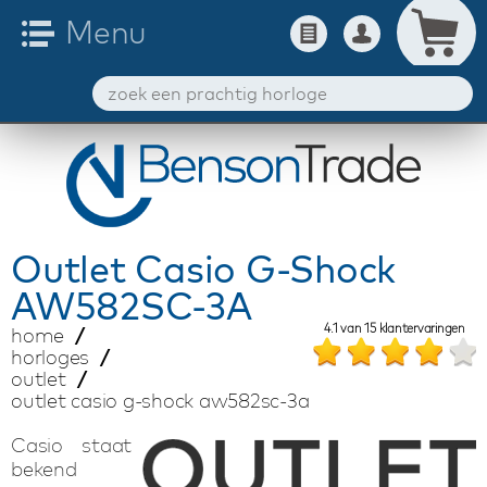
Outlet
Casio G-Shock
AW582SC-3A
4.1
van
15
klantervaringen
home
horloges
outlet
outlet casio g-shock aw582sc-3a
Casio staat
bekend