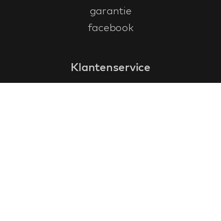
garantie
facebook
Klantenservice
faq
garantieformulier
annuleren en retourneren
algemene voorwaarden
privacy policy
Contact
contactinformatie