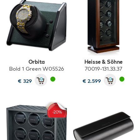
Orbita
Heisse & Söhne
Bold 1 Green W05526
70019-131.33.37
€ 329
€ 2.599