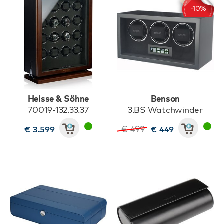
Heisse & Söhne
Benson
70019-132.33.37
3.BS Watchwinder
€ 499
€ 3.599
€ 449