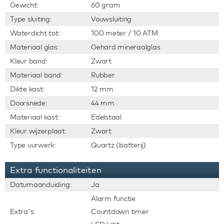
Gewicht:
60 gram
Type sluiting:
Vouwsluiting
Waterdicht tot:
100 meter / 10 ATM
Materiaal glas:
Gehard mineraalglas
Kleur band:
Zwart
Materiaal band:
Rubber
Dikte kast:
12 mm
Doorsnede:
44 mm
Materiaal kast:
Edelstaal
Kleur wijzerplaat:
Zwart
Type uurwerk:
Quartz (batterij)
Extra functionaliteiten
Datumaanduiding:
Ja
Alarm functie
Extra's:
Countdown timer