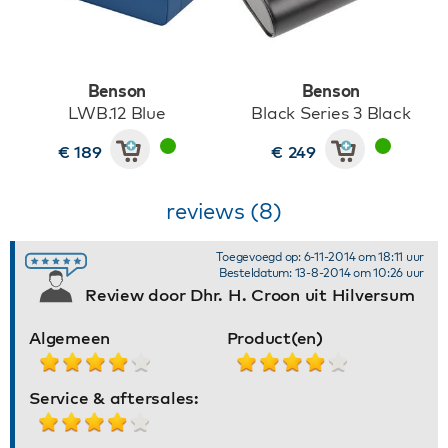
Benson
Benson
LWB.12 Blue
Black Series 3 Black
€ 189
€ 249
reviews (8)
Toegevoegd op: 6-11-2014 om 18:11 uur
Besteldatum: 13-8-2014 om 10:26 uur
Review door Dhr. H. Croon uit Hilversum
Algemeen
Product(en)
Service & aftersales: