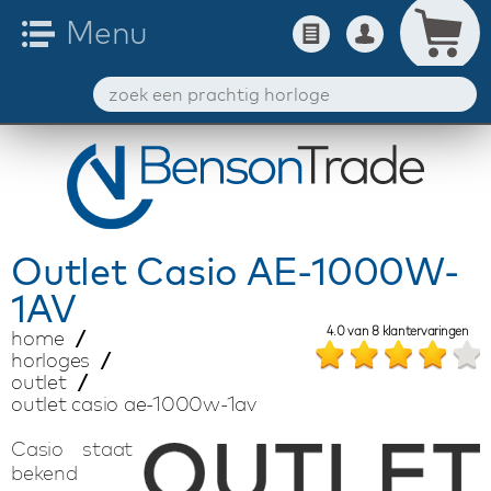
Outlet
Casio AE-1000W-
1AV
4.0
van
8
klantervaringen
home
horloges
outlet
outlet casio ae-1000w-1av
Casio staat
bekend