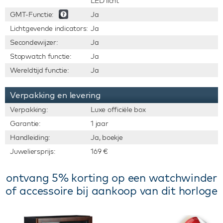
LED licht
GMT-Functie:
Ja
Lichtgevende indicators:
Ja
Secondewijzer:
Ja
Stopwatch functie:
Ja
Wereldtijd functie:
Ja
Verpakking en levering
Verpakking:
Luxe officiële box
Garantie:
1 jaar
Handleiding:
Ja, boekje
Juweliersprijs:
169 €
ontvang 5% korting op een watchwinder
of accessoire bij aankoop van dit horloge