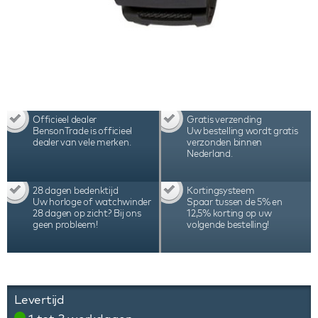
Officieel dealer
Gratis verzending
BensonTrade is officieel
Uw bestelling wordt gratis
dealer van vele merken.
verzonden binnen
Nederland.
28 dagen bedenktijd
Kortingsysteem
Uw horloge of watchwinder
Spaar tussen de 5% en
28 dagen op zicht? Bij ons
12,5% korting op uw
geen probleem!
volgende bestelling!
Levertijd