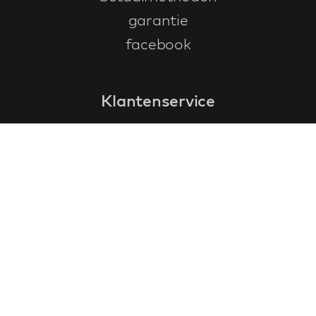
garantie
facebook
Klantenservice
faq
garantieformulier
annuleren en retourneren
algemene voorwaarden
privacy policy
Contact
contactinformatie