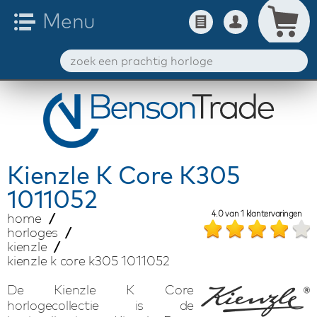
Kienzle
K Core K305
1011052
4.0
van
1
klantervaringen
home
horloges
kienzle
kienzle k core k305 1011052
De Kienzle K Core
horlogecollectie is de