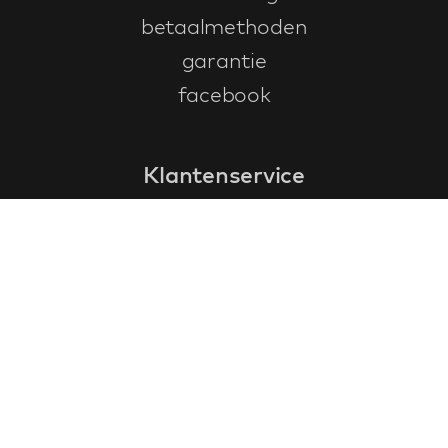
betaalmethoden
garantie
facebook
Klantenservice
faq
garantieformulier
annuleren en retourneren
algemene voorwaarden
privacy policy
Contact