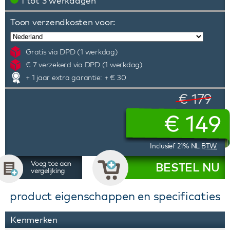
1 tot 3 werkdagen
Toon verzendkosten voor:
Gratis via DPD (1 werkdag)
€ 7 verzekerd via DPD (1 werkdag)
+ 1 jaar extra garantie: + € 30
€ 179
€
149
Inclusief 21% NL
BTW
Voeg toe aan
BESTEL NU
vergelijking
product eigenschappen en specificaties
Kenmerken