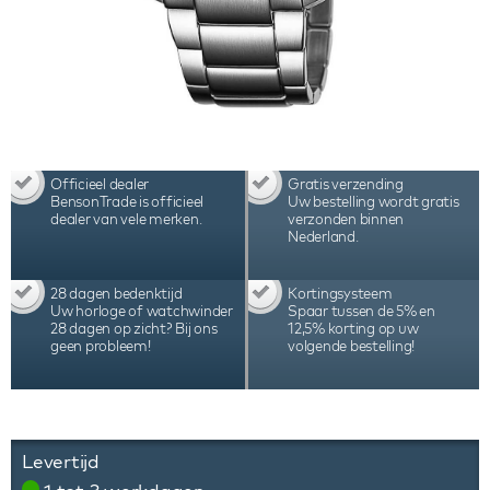
Officieel dealer
Gratis verzending
BensonTrade is officieel
Uw bestelling wordt gratis
dealer van vele merken.
verzonden binnen
Nederland.
28 dagen bedenktijd
Kortingsysteem
Uw horloge of watchwinder
Spaar tussen de 5% en
28 dagen op zicht? Bij ons
12,5% korting op uw
geen probleem!
volgende bestelling!
Levertijd