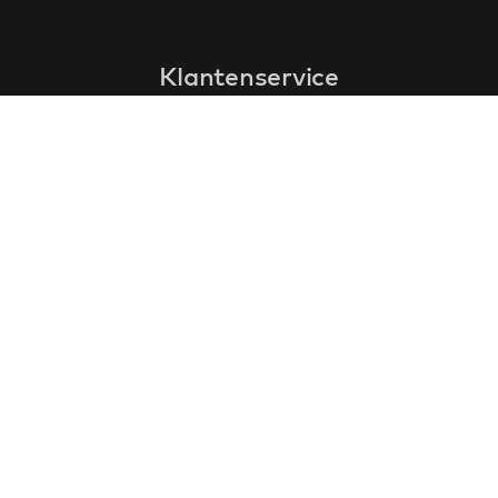
Klantenservice
faq
garantieformulier
annuleren en retourneren
algemene voorwaarden
privacy policy
Contact
contactinformatie
over ons
klantervaringen