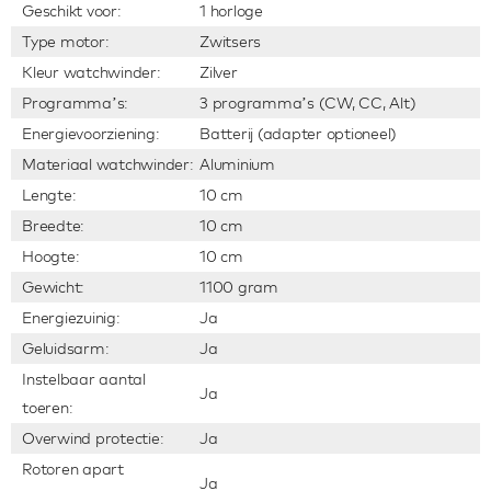
Geschikt voor:
1 horloge
Type motor:
Zwitsers
Kleur watchwinder:
Zilver
Programma’s:
3 programma’s (CW, CC, Alt)
Energievoorziening:
Batterij (adapter optioneel)
Materiaal watchwinder:
Aluminium
Lengte:
10 cm
Breedte:
10 cm
Hoogte:
10 cm
Gewicht:
1100 gram
Energiezuinig:
Ja
Geluidsarm:
Ja
Instelbaar aantal
Ja
toeren:
Overwind protectie:
Ja
Rotoren apart
Ja