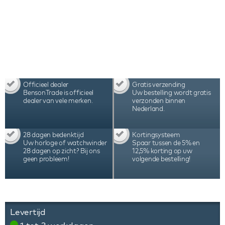
worden ingesteld, afgestemd op de behoeften van
het specifieke automatische horloge. De Swiss
Kubik Masterbox watchwinders worden met de
hand geassembleerd in Zwitserland en staan
bekend vanwege hun kwaliteit, precisie en
duurzaamheid, hetgeen tot uiting komt in de
garantie van 3 jaar.
Officieel dealer
Gratis verzending
BensonTrade is officieel
Uw bestelling wordt gratis
dealer van vele merken.
verzonden binnen
Nederland.
28 dagen bedenktijd
Kortingsysteem
Uw horloge of watchwinder
Spaar tussen de 5% en
28 dagen op zicht? Bij ons
12,5% korting op uw
geen probleem!
volgende bestelling!
Levertijd