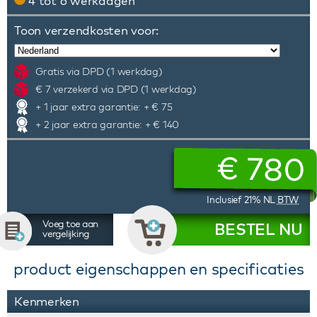
4 tot 6 werkdagen
Toon verzendkosten voor:
Gratis via DPD (1 werkdag)
€ 7 verzekerd via DPD (1 werkdag)
+ 1 jaar extra garantie: + € 75
+ 2 jaar extra garantie: + € 140
€
780
Inclusief 21% NL
BTW
Voeg toe aan
BESTEL NU
vergelijking
product eigenschappen en specificaties
Kenmerken