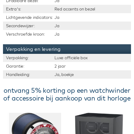
Draaibare bezel:
Ja
Extra's:
Red accents on bezel
Lichtgevende indicators:
Ja
Secondewijzer:
Ja
Verschroefde kroon:
Ja
Verpakking en levering
Verpakking:
Luxe officiële box
Garantie:
2 jaar
Handleiding:
Ja, boekje
ontvang 5% korting op een watchwinder
of accessoire bij aankoop van dit horloge