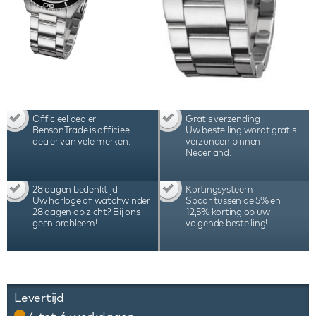
Officieel dealer
Gratis verzending
BensonTrade is officieel
Uw bestelling wordt gratis
dealer van vele merken.
verzonden binnen
Nederland.
28 dagen bedenktijd
Kortingsysteem
Uw horloge of watchwinder
Spaar tussen de 5% en
28 dagen op zicht? Bij ons
12,5% korting op uw
geen probleem!
volgende bestelling!
Levertijd