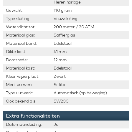
Heren horloge
Gewicht:
110 gram
Type sluiting:
Vouwsluiting
Waterdicht tot:
200 meter / 20 ATM
Materiaal glas:
Saffierglas
Materiaal band:
Edelstaal
Dikte kast:
41 mm
Doorsnede:
12 mm
Materiaal kast:
Edelstaal
Kleur wijzerplaat:
Zwart
Merk uurwerk:
Sellita
Type uurwerk:
Automatisch (op beweging)
Ook bekend als:
SW200
Extra functionaliteiten
Datumaanduiding:
Ja