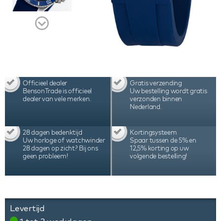
Officieel dealer
Gratis verzending
BensonTrade is officieel
Uw bestelling wordt gratis
dealer van vele merken.
verzonden binnen
Nederland.
28 dagen bedenktijd
Kortingsysteem
Uw horloge of watchwinder
Spaar tussen de 5% en
28 dagen op zicht? Bij ons
12,5% korting op uw
geen probleem!
volgende bestelling!
Levertijd