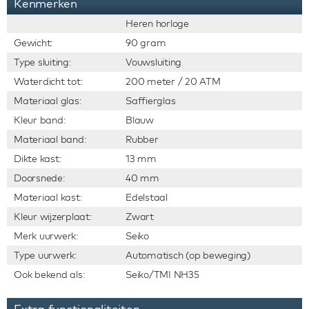
Kenmerken
Heren horloge
Gewicht:
90 gram
Type sluiting:
Vouwsluiting
Waterdicht tot:
200 meter / 20 ATM
Materiaal glas:
Saffierglas
Kleur band:
Blauw
Materiaal band:
Rubber
Dikte kast:
13 mm
Doorsnede:
40 mm
Materiaal kast:
Edelstaal
Kleur wijzerplaat:
Zwart
Merk uurwerk:
Seiko
Type uurwerk:
Automatisch (op beweging)
Ook bekend als:
Seiko/TMI NH35
Extra functionaliteiten