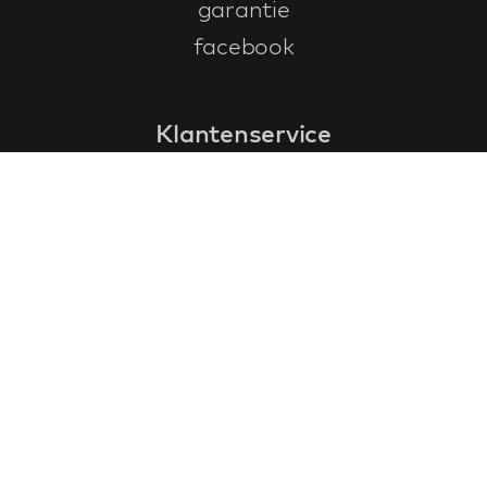
garantie
facebook
Klantenservice
faq
garantieformulier
annuleren en retourneren
algemene voorwaarden
privacy policy
Contact
contactinformatie