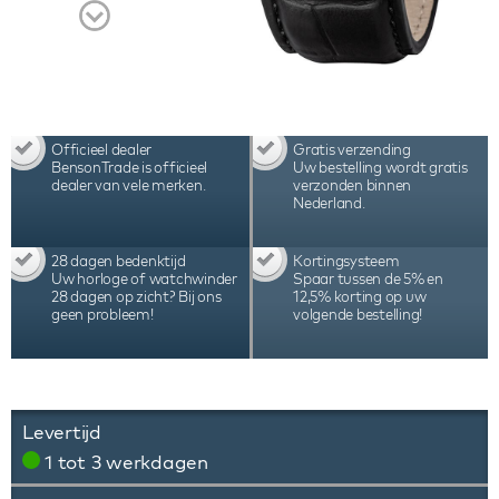
Officieel dealer
Gratis verzending
BensonTrade is officieel
Uw bestelling wordt gratis
dealer van vele merken.
verzonden binnen
Nederland.
28 dagen bedenktijd
Kortingsysteem
Uw horloge of watchwinder
Spaar tussen de 5% en
28 dagen op zicht? Bij ons
12,5% korting op uw
geen probleem!
volgende bestelling!
Levertijd
1 tot 3 werkdagen