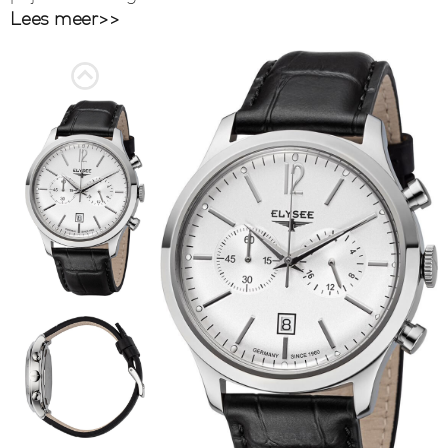
zorg geproduceerd en hebben een kwalitatief goed
Lees meer>>
uurwerk van Citizen, Seiko of Ronda. Dit Elysee
Heritage II 18019 horloge heeft een witte
wijzerplaat en fraaie horlogeband die een hoog
draagcomfort heeft. De Elysee horloges zijn
voorzien van saffierglas of een mineraalglas met
een beschermlaag van saffierglas. De horloges
worden vervaardigd in Duitsland waardoor
kwaliteit verzekerd is. Elk Elysee horloge is voorzien
van een handleiding, fraaie originele horlogebox en
2 jaar garantie.