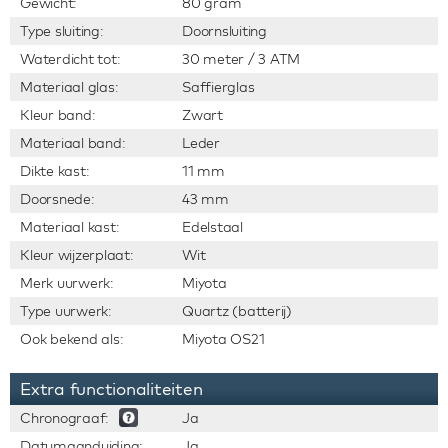
Gewicht:
80 gram
Type sluiting:
Doornsluiting
Waterdicht tot:
30 meter / 3 ATM
Materiaal glas:
Saffierglas
Kleur band:
Zwart
Materiaal band:
Leder
Dikte kast:
11 mm
Doorsnede:
43 mm
Materiaal kast:
Edelstaal
Kleur wijzerplaat:
Wit
Merk uurwerk:
Miyota
Type uurwerk:
Quartz (batterij)
Ook bekend als:
Miyota OS21
Extra functionaliteiten
Chronograaf:
Ja
Datumaanduiding:
Ja