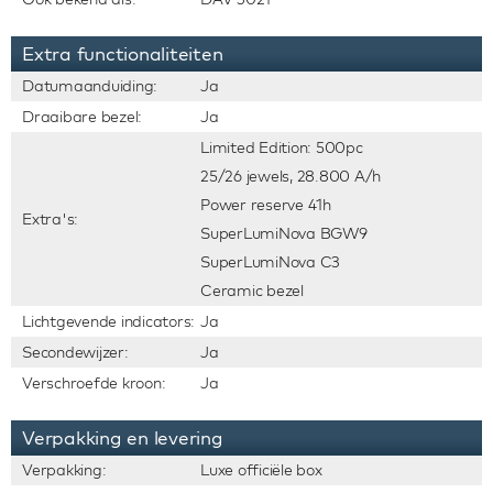
Extra functionaliteiten
Datumaanduiding:
Ja
Draaibare bezel:
Ja
Limited Edition: 500pc
25/26 jewels, 28.800 A/h
Power reserve 41h
Extra's:
SuperLumiNova BGW9
SuperLumiNova C3
Ceramic bezel
Lichtgevende indicators:
Ja
Secondewijzer:
Ja
Verschroefde kroon:
Ja
Verpakking en levering
Verpakking:
Luxe officiële box