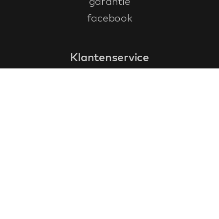
garantie
facebook
Klantenservice
faq
garantieformulier
annuleren en retourneren
algemene voorwaarden
privacy policy
Contact
contactinformatie