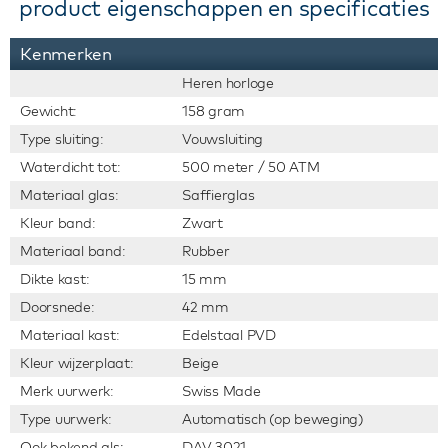
product eigenschappen en specificaties
Kenmerken
Heren horloge
Gewicht:
158 gram
Type sluiting:
Vouwsluiting
Waterdicht tot:
500 meter / 50 ATM
Materiaal glas:
Saffierglas
Kleur band:
Zwart
Materiaal band:
Rubber
Dikte kast:
15 mm
Doorsnede:
42 mm
Materiaal kast:
Edelstaal PVD
Kleur wijzerplaat:
Beige
Merk uurwerk:
Swiss Made
Type uurwerk:
Automatisch (op beweging)
Ook bekend als:
DAV 3021