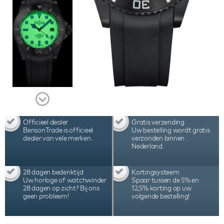
horlogebox, handleiding en 2 jaar internationale
garantie.
Officieel dealer
Gratis verzending
BensonTrade is officieel
Uw bestelling wordt gratis
dealer van vele merken.
verzonden binnen
Nederland.
28 dagen bedenktijd
Kortingsysteem
Uw horloge of watchwinder
Spaar tussen de 5% en
28 dagen op zicht? Bij ons
12,5% korting op uw
geen probleem!
volgende bestelling!