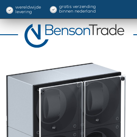
gratis verzending
wereldwijde
binnen nederland
levering