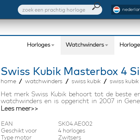
nederlan
Horloges
Watchwinders
Horlog
Swiss Kubik
Masterbox 4 S
home
watchwinders
swiss kubik
swiss kubik
Het merk Swiss Kubik behoort tot de beste 
watchwinders en is opgericht in 2007 in Gene
horlogetraditie biedt Swiss Kubik compacte 
Lees meer>>
Swiss Kubik watchwinders zijn voorzien van ee
motor. Elke watchwinder heeft een uitzonderlijke
EAN
SK04.AE002
hij gemakkelijk in een kluis kan worden be
Geschikt voor
4 horloges
vakantie. Deze Swiss Kubik Masterbox watchwi
Type motor
Zwitsers