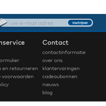
nservice
Contact
contactinformatie
ormulier
over ons
n en retourneren
klantervaringen
 voorwaarden
cadeaubonnen
licy
nieuws
blog
ontwerp & ontwikkeling door
NetFiesta
| v4.104.0