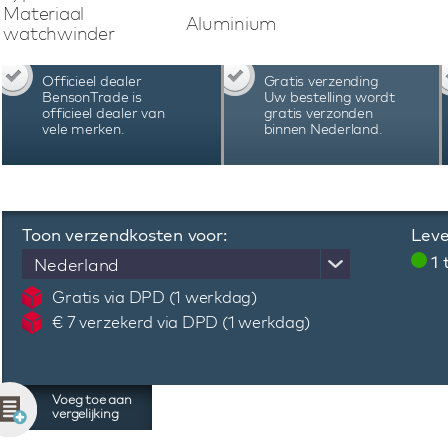
automatisch horloges en maakt gebruik van Blu
Materiaal
Aluminium
app eenvoudig het gewenste programma kan
watchwinder
batterijstatus controleren en nog veel meer.
Swiss Kubik Masterbox watchwinder kan het
Officieel dealer
Gratis verzending
nauwkeurig worden ingesteld, afgestemd op d
BensonTrade is
Uw bestelling wordt
horloge. De Swiss Kubik Masterbox watchwi
officieel dealer van
gratis verzonden
vele merken.
binnen Nederland.
Zwitserland en staan bekend vanwege hun kwal
uiting komt in de garantie van 3 jaar.
Toon verzendkosten voor:
Leve
1
Nederland
Gratis via DPD (1 werkdag)
€ 7 verzekerd via DPD (1 werkdag)
Voeg toe aan
vergelijking