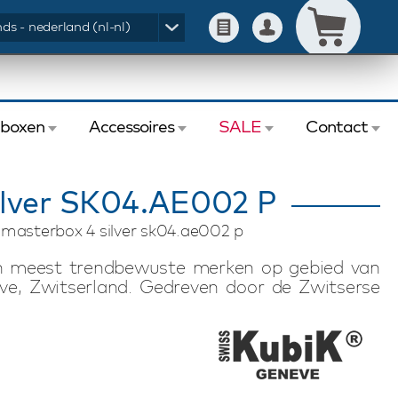
ds - nederland (nl-nl)
eboxen
Accessoires
SALE
Contact
ilver SK04.AE002 P
 masterbox 4 silver sk04.ae002 p
en meest trendbewuste merken op gebied van
ve, Zwitserland. Gedreven door de Zwitserse
watchwinders met Zwitserse technologie. De
n stille, magnetische-arme en energiezuinige
 batterijduur van uiterlijk drie jaar, waardoor
waard of kan worden meegenomen op reis of
nder is geschikt voor het opwinden van vier