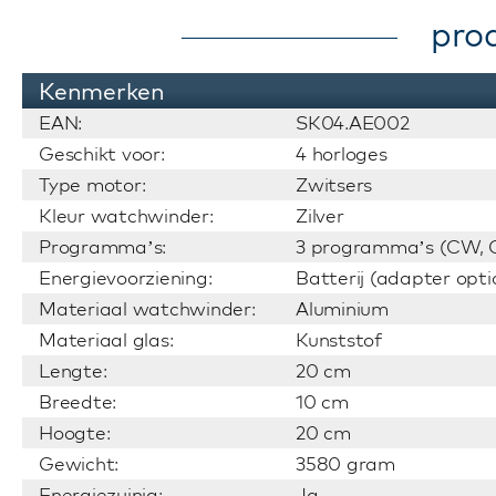
pro
Kenmerken
EAN:
SK04.AE002
Geschikt voor:
4 horloges
Type motor:
Zwitsers
Kleur watchwinder:
Zilver
Programma’s:
3 programma’s (CW, C
Energievoorziening:
Batterij (adapter opti
Materiaal watchwinder:
Aluminium
Materiaal glas:
Kunststof
Lengte:
20 cm
Breedte:
10 cm
Hoogte:
20 cm
Gewicht:
3580 gram
Energiezuinig:
Ja