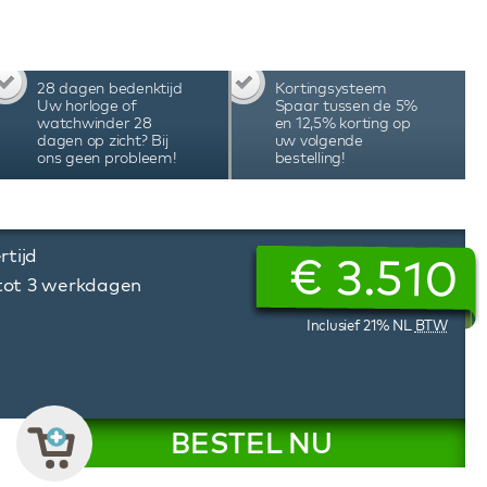
etooth-technologie waarbij je via de speciale
 instellen, de verlichting aanpassen, de
 Met het unieke programmeersysteem van deze
 aantal omwentelingen en de draairichting
28 dagen bedenktijd
Kortingsysteem
e behoeften van het specifieke automatische
Uw horloge of
Spaar tussen de 5%
nders worden met de hand geassembleerd in
watchwinder 28
en 12,5% korting op
dagen op zicht? Bij
uw volgende
iteit, precisie en duurzaamheid, hetgeen tot
ons geen probleem!
bestelling!
rtijd
€
3.510
 tot 3 werkdagen
Inclusief 21% NL
BTW
BESTEL NU