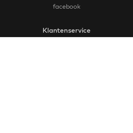
facebook
Klantenservice
faq
garantieformulier
annuleren en retourneren
algemene voorwaarden
privacy policy
Contact
contactinformatie
over ons