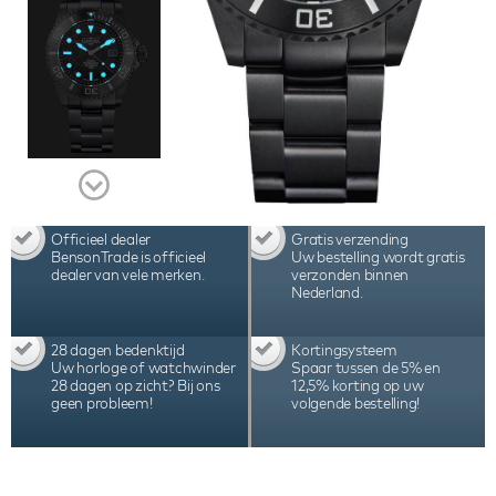
chique horlogebox, handleiding en 2 jaar
internationale garantie. Dit horloge is een
gelimiteerde editie van 500 stuks.
Officieel dealer
Gratis verzending
BensonTrade is officieel
Uw bestelling wordt gratis
dealer van vele merken.
verzonden binnen
Nederland.
28 dagen bedenktijd
Kortingsysteem
Uw horloge of watchwinder
Spaar tussen de 5% en
28 dagen op zicht? Bij ons
12,5% korting op uw
geen probleem!
volgende bestelling!