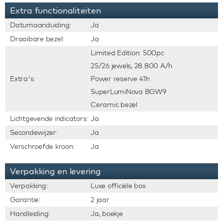
Extra functionaliteiten
Datumaanduiding:
Ja
Draaibare bezel:
Ja
Limited Edition: 500pc
25/26 jewels, 28.800 A/h
Extra's:
Power reserve 41h
SuperLumiNova BGW9
Ceramic bezel
Lichtgevende indicators:
Ja
Secondewijzer:
Ja
Verschroefde kroon:
Ja
Verpakking en levering
Verpakking:
Luxe officiële box
Garantie:
2 jaar
Handleiding:
Ja, boekje