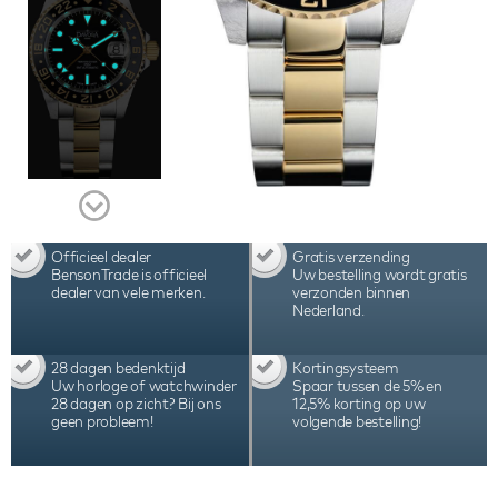
Officieel dealer
Gratis verzending
BensonTrade is officieel
Uw bestelling wordt gratis
dealer van vele merken.
verzonden binnen
Nederland.
28 dagen bedenktijd
Kortingsysteem
Uw horloge of watchwinder
Spaar tussen de 5% en
28 dagen op zicht? Bij ons
12,5% korting op uw
geen probleem!
volgende bestelling!