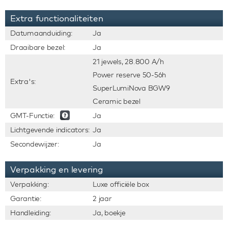
Extra functionaliteiten
Datumaanduiding:
Ja
Draaibare bezel:
Ja
21 jewels, 28.800 A/h
Power reserve 50-56h
Extra's:
SuperLumiNova BGW9
Ceramic bezel
GMT-Functie:
Ja
Lichtgevende indicators:
Ja
Secondewijzer:
Ja
Verpakking en levering
Verpakking:
Luxe officiële box
Garantie:
2 jaar
Handleiding:
Ja, boekje