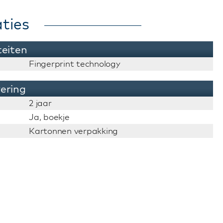
ties
teiten
Fingerprint technology
vering
2 jaar
Ja, boekje
Kartonnen verpakking