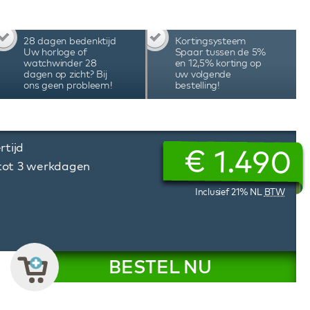
ers zijn vooruitstrevende watchwinders met
28 dagen bedenktijd
Kortingsysteem
Uw horloge of
Spaar tussen de 5%
watchwinder 28
en 12,5% korting op
dagen op zicht? Bij
uw volgende
ons geen probleem!
bestelling!
rtijd
€
1.490
 tot 3 werkdagen
Inclusief 21% NL
BTW
BESTEL NU