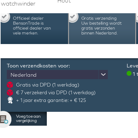
Hout
Paul Design Gentlemen 4 Macassar watchwind
watchwinder
een luxe uitstraling en hoogwaardige kwaliteit.
Officieel dealer
Gratis verzending
BensonTrade is
Uw bestelling wordt
officieel dealer van
gratis verzonden
vele merken.
binnen Nederland.
Toon verzendkosten voor:
Leve
1
Nederland
Gratis via DPD (1 werkdag)
€ 7 verzekerd via DPD (1 werkdag)
+ 1 jaar extra garantie: + € 125
Voeg toe aan
vergelijking