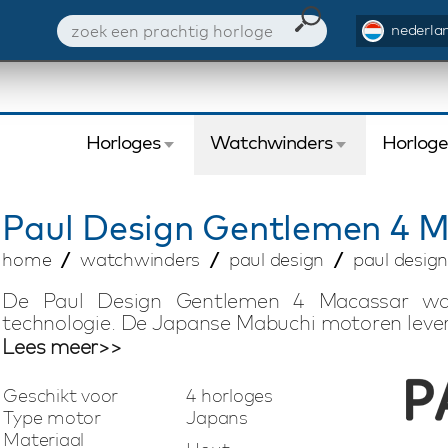
nederlan
Horloges
Watchwinders
Horlog
Paul Design
Gentlemen 4 M
home
watchwinders
paul design
paul desig
De Paul Design Gentlemen 4 Macassar wat
technologie. De Japanse Mabuchi motoren lever
middel van het touchscreen display stelt u
Lees meer>>
draairichting en het aantal omwentelingen (TPD)
watchwinder is geschikt voor het opwinden
Geschikt voor
4 horloges
eigenschappen als LED verlichting, fingerp
Type motor
Japans
watchwinder alles wat je nodig hebt om jouw au
Materiaal