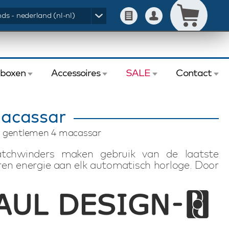
ds - nederland (nl-nl)
eboxen
Accessoires
SALE
Contact
acassar
n gentlemen 4 macassar
chwinders maken gebruik van de laatste
en energie aan elk automatisch horloge. Door
 de gewenste instellingen eenvoudig in. De
 kunt u per horloge individueel instellen. Deze
 van 4 automatische horloges. Met fraaie
rint slot en afstandsbediening biedt deze
tomatische horloges in stijl op te winden. De