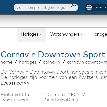
nederlan
Horloges
Watchwinders
Horlog
Cornavin
Downtown Sport 
home
horloges
cornavin
cornavin downtown
De Cornavin Downtown Sport horloges blinken u
De horloges zijn voorzien van een Zwitsers uu
een fraaie kalfslederen-of edelstalen hor
Lees meer>>
gelimiteerd op 999 stuks wereldwijd. Door gebr
is er een ongekend grote Cornavin Downtown Spo
Waterdicht tot
100 meter / 10 ATM
Type uurwerk
Quartz (batterij)