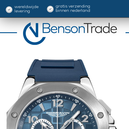
gratis verzending
wereldwijde
binnen nederland
levering