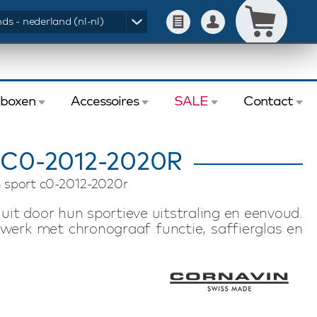
ds - nederland (nl-nl)
eboxen
Accessoires
SALE
Contact
C0-2012-2020R
 sport c0-2012-2020r
it door hun sportieve uitstraling en eenvoud.
rwerk met chronograaf functie, saffierglas en
logeband. De Downtown Sport modellen zijn
uik te maken van diverse materialen en kleuren
rt collectie beschikbaar.