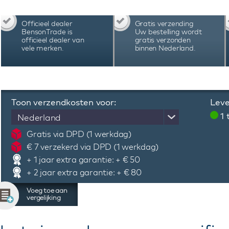
Officieel dealer
Gratis verzending
BensonTrade is
Uw bestelling wordt
officieel dealer van
gratis verzonden
vele merken.
binnen Nederland.
Toon verzendkosten voor:
Leve
1
Nederland
Gratis via DPD (1 werkdag)
€ 7 verzekerd via DPD (1 werkdag)
+ 1 jaar extra garantie: + € 50
+ 2 jaar extra garantie: + € 80
Voeg toe aan
vergelijking