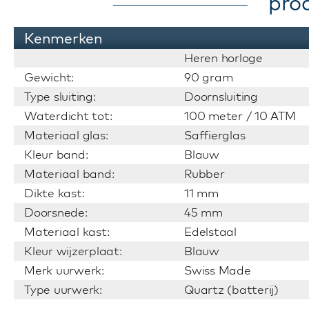
pro
Kenmerken
Heren horloge
Gewicht:
90 gram
Type sluiting:
Doornsluiting
Waterdicht tot:
100 meter / 10 ATM
Materiaal glas:
Saffierglas
Kleur band:
Blauw
Materiaal band:
Rubber
Dikte kast:
11 mm
Doorsnede:
45 mm
Materiaal kast:
Edelstaal
Kleur wijzerplaat:
Blauw
Merk uurwerk:
Swiss Made
Type uurwerk:
Quartz (batterij)