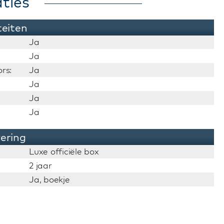
ties
teiten
Ja
Ja
rs:
Ja
Ja
Ja
Ja
vering
Luxe officiële box
2 jaar
Ja, boekje