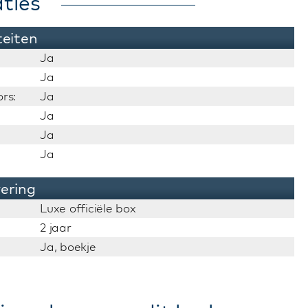
ties
teiten
Ja
Ja
rs:
Ja
Ja
Ja
Ja
vering
Luxe officiële box
2 jaar
Ja, boekje