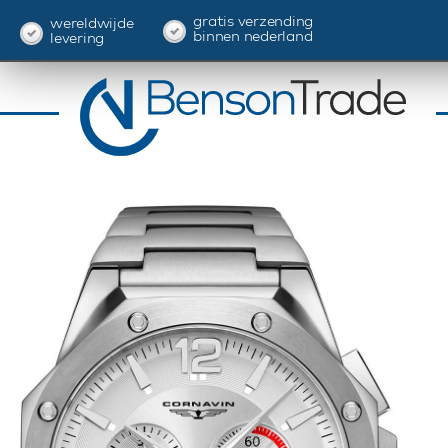
gratis verzending
wereldwijde
binnen nederland
levering