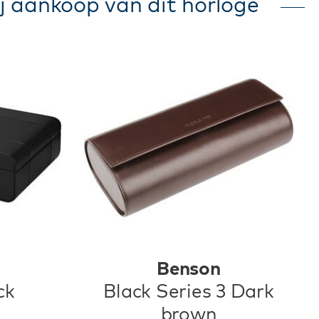
j aankoop van dit horloge
Benson
ck
Black Series 3 Dark
brown