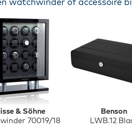
n watchwinder of accessoire bi
isse & Söhne
Benson
winder 70019/18
LWB.12 Bla