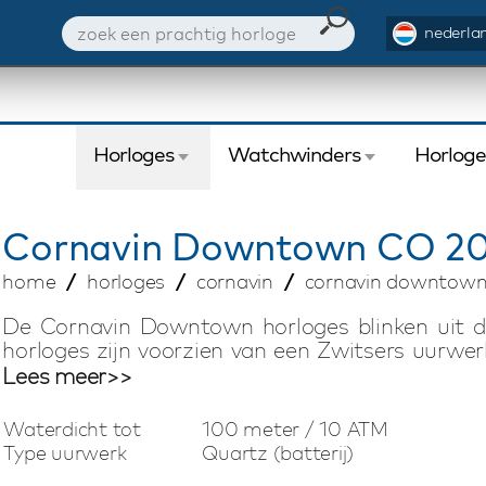
nederlan
Horloges
Watchwinders
Horlog
Cornavin
Downtown CO 20
home
horloges
cornavin
cornavin downtown
De Cornavin Downtown horloges blinken uit do
horloges zijn voorzien van een Zwitsers uurwer
fraaie kalfslederen-of edelstalen horlogeband.
Lees meer>>
stuks wereldwijd. Door gebruik te maken van di
grote Cornavin Downtown collectie beschikbaar
Waterdicht tot
100 meter / 10 ATM
Type uurwerk
Quartz (batterij)