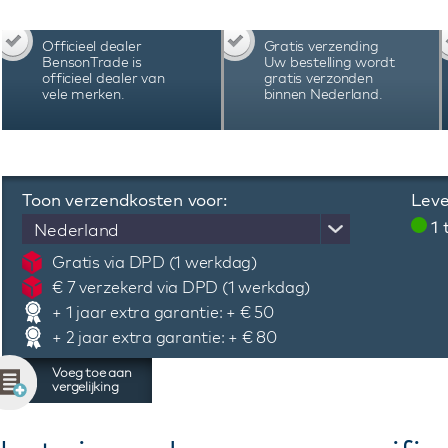
Officieel dealer
Gratis verzending
BensonTrade is
Uw bestelling wordt
officieel dealer van
gratis verzonden
vele merken.
binnen Nederland.
Toon verzendkosten voor:
Leve
1
Nederland
Gratis via DPD (1 werkdag)
€ 7 verzekerd via DPD (1 werkdag)
+ 1 jaar extra garantie: + € 50
+ 2 jaar extra garantie: + € 80
Voeg toe aan
vergelijking