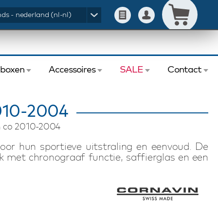
ds - nederland (nl-nl)
eboxen
Accessoires
SALE
Contact
10-2004
 co 2010-2004
or hun sportieve uitstraling en eenvoud. De
k met chronograaf functie, saffierglas en een
 De Downtown modellen zijn gelimiteerd op 999
verse materialen en kleuren is er een ongekend
.