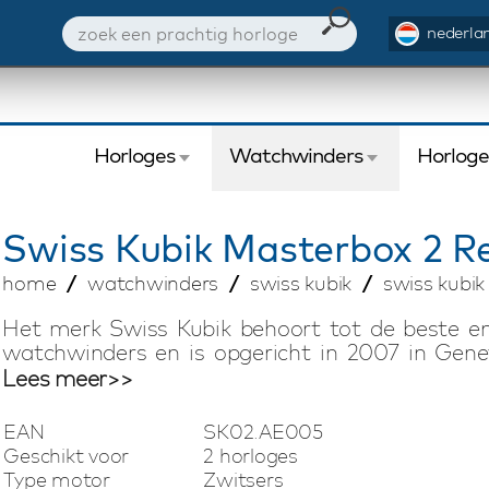
nederlan
Horloges
Watchwinders
Horlog
Swiss Kubik
Masterbox 2 R
home
watchwinders
swiss kubik
swiss kubi
Het merk Swiss Kubik behoort tot de beste 
watchwinders en is opgericht in 2007 in Gene
horlogetraditie biedt Swiss Kubik compacte 
Lees meer>>
Swiss Kubik watchwinders zijn voorzien van ee
motor. Elke watchwinder heeft een uitzonderlijke
EAN
SK02.AE005
hij gemakkelijk in een kluis kan worden be
Geschikt voor
2 horloges
vakantie. Deze Swiss Kubik Masterbox watchwi
Type motor
Zwitsers