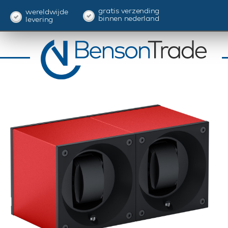
gratis verzending
wereldwijde
binnen nederland
levering