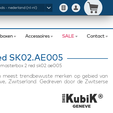
ds - nederland (nl-nl)
eboxen
Accessoires
SALE
Contact
ed SK02.AE005
k masterbox 2 red sk02.ae005
en meest trendbewuste merken op gebied van
ve, Zwitserland. Gedreven door de Zwitserse
watchwinders met Zwitserse technologie. De
n stille, magnetische-arme en energiezuinige
 batterijduur van uiterlijk drie jaar, waardoor
waard of kan worden meegenomen op reis of
nder is geschikt voor het opwinden van twee