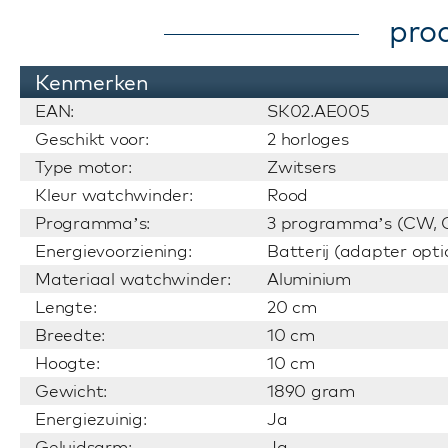
pro
Kenmerken
EAN:
SK02.AE005
Geschikt voor:
2 horloges
Type motor:
Zwitsers
Kleur watchwinder:
Rood
Programma’s:
3 programma’s (CW, C
Energievoorziening:
Batterij (adapter opti
Materiaal watchwinder:
Aluminium
Lengte:
20 cm
Breedte:
10 cm
Hoogte:
10 cm
Gewicht:
1890 gram
Energiezuinig:
Ja
Geluidsarm:
Ja