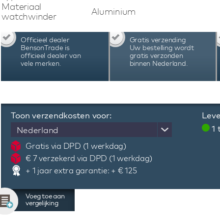
automatische horloges en maakt gebruik van Blu
Materiaal
Aluminium
app eenvoudig het gewenste programma kan
watchwinder
batterijstatus controleren en nog veel meer.
Swiss Kubik Masterbox watchwinder kan het
Officieel dealer
Gratis verzending
nauwkeurig worden ingesteld, afgestemd op d
BensonTrade is
Uw bestelling wordt
horloge. De Swiss Kubik Masterbox watchwi
officieel dealer van
gratis verzonden
vele merken.
binnen Nederland.
Zwitserland en staan bekend vanwege hun kwal
uiting komt in de garantie van 3 jaar.
Toon verzendkosten voor:
Leve
1
Nederland
Gratis via DPD (1 werkdag)
€ 7 verzekerd via DPD (1 werkdag)
+ 1 jaar extra garantie: + € 125
Voeg toe aan
vergelijking