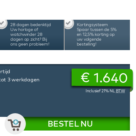
etooth-technologie waarbij je via de speciale
 instellen, de verlichting aanpassen, de
 Met het unieke programmeersysteem van deze
 aantal omwentelingen en de draairichting
28 dagen bedenktijd
Kortingsysteem
e behoeften van het specifieke automatische
Uw horloge of
Spaar tussen de 5%
nders worden met de hand geassembleerd in
watchwinder 28
en 12,5% korting op
dagen op zicht? Bij
uw volgende
iteit, precisie en duurzaamheid, hetgeen tot
ons geen probleem!
bestelling!
rtijd
€
1.640
 tot 3 werkdagen
Inclusief 21% NL
BTW
BESTEL NU