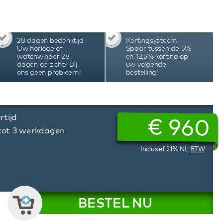
tooth-technologie waarbij je via de speciale
 instellen, de verlichting aanpassen, de
 Met het unieke programmeersysteem van deze
 aantal omwentelingen en de draairichting
28 dagen bedenktijd
Kortingsysteem
e behoeften van het specifieke automatische
Uw horloge of
Spaar tussen de 5%
nders worden met de hand geassembleerd in
watchwinder 28
en 12,5% korting op
dagen op zicht? Bij
uw volgende
iteit, precisie en duurzaamheid, hetgeen tot
ons geen probleem!
bestelling!
rtijd
€
960
 tot 3 werkdagen
Inclusief 21% NL
BTW
BESTEL NU