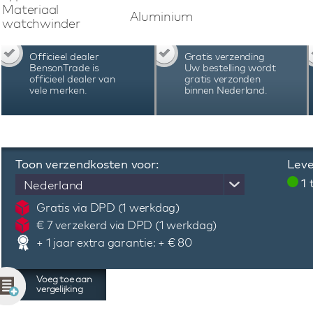
automatisch horloge en maakt gebruik van Blue
Materiaal
Aluminium
app eenvoudig het gewenste programma kan
watchwinder
batterijstatus controleren en nog veel meer.
Swiss Kubik Masterbox watchwinder kan het
Officieel dealer
Gratis verzending
nauwkeurig worden ingesteld, afgestemd op d
BensonTrade is
Uw bestelling wordt
horloge. De Swiss Kubik Masterbox watchwi
officieel dealer van
gratis verzonden
vele merken.
binnen Nederland.
Zwitserland en staan bekend vanwege hun kwal
uiting komt in de garantie van 3 jaar.
Toon verzendkosten voor:
Leve
1
Nederland
Gratis via DPD (1 werkdag)
€ 7 verzekerd via DPD (1 werkdag)
+ 1 jaar extra garantie: + € 80
Voeg toe aan
vergelijking