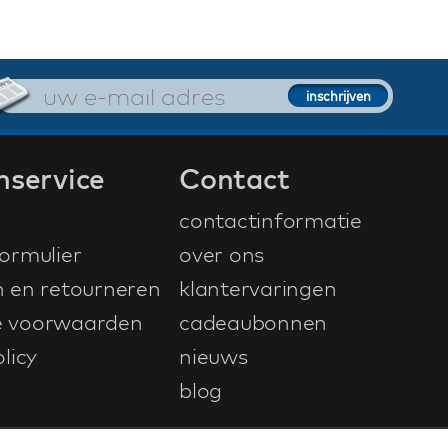
nservice
Contact
contactinformatie
ormulier
over ons
n en retourneren
klantervaringen
 voorwaarden
cadeaubonnen
licy
nieuws
blog
ontwerp & ontwikkeling door
NetFiesta
| v4.104.0