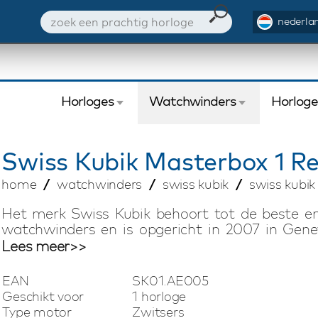
nederlan
Horloges
Watchwinders
Horlog
Swiss Kubik
Masterbox 1 R
home
watchwinders
swiss kubik
swiss kubik
Het merk Swiss Kubik behoort tot de beste 
watchwinders en is opgericht in 2007 in Gene
horlogetraditie biedt Swiss Kubik compacte 
Lees meer>>
Swiss Kubik watchwinders zijn voorzien van ee
motor. Elke watchwinder heeft een uitzonderlijke
EAN
SK01.AE005
hij gemakkelijk in een kluis kan worden be
Geschikt voor
1 horloge
vakantie. Deze Swiss Kubik Masterbox watchw
Type motor
Zwitsers