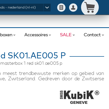
ds - nederland (nl-nl)
eboxen
Accessoires
SALE
Contact
ed SK01.AE005 P
 masterbox 1 red sk01.ae005 p
en meest trendbewuste merken op gebied van
ve, Zwitserland. Gedreven door de Zwitserse
watchwinders met Zwitserse technologie. De
n stille, magnetische-arme en energiezuinige
 batterijduur van uiterlijk drie jaar, waardoor
waard of kan worden meegenomen op reis of
inder is geschikt voor het opwinden van één