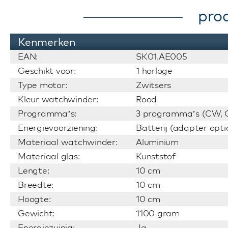
pro
Kenmerken
EAN:
SK01.AE005
Geschikt voor:
1 horloge
Type motor:
Zwitsers
Kleur watchwinder:
Rood
Programma’s:
3 programma’s (CW, C
Energievoorziening:
Batterij (adapter opti
Materiaal watchwinder:
Aluminium
Materiaal glas:
Kunststof
Lengte:
10 cm
Breedte:
10 cm
Hoogte:
10 cm
Gewicht:
1100 gram
Energiezuinig:
Ja