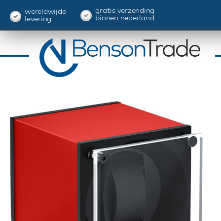
gratis verzending
wereldwijde
binnen nederland
levering