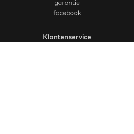
garantie
facebook
Klantenservice
faq
garantieformulier
annuleren en retourneren
algemene voorwaarden
privacy policy
Contact
contactinformatie