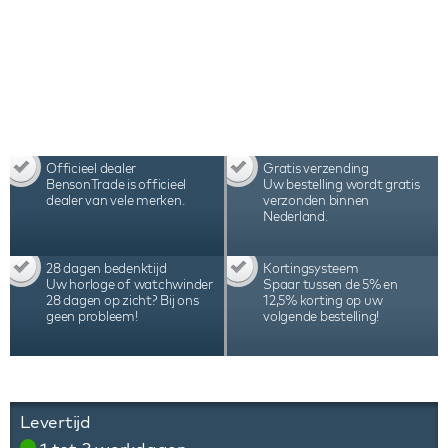
worden ingesteld, afgestemd op de behoeften van
het specifieke automatische horloge. De Swiss
Kubik Masterbox watchwinders worden met de
hand geassembleerd in Zwitserland en staan
bekend vanwege hun kwaliteit, precisie en
duurzaamheid, hetgeen tot uiting komt in de
garantie van 3 jaar.
Officieel dealer
Gratis verzending
BensonTrade is officieel
Uw bestelling wordt gratis
dealer van vele merken.
verzonden binnen
Nederland.
28 dagen bedenktijd
Kortingsysteem
Uw horloge of watchwinder
Spaar tussen de 5% en
28 dagen op zicht? Bij ons
12,5% korting op uw
geen probleem!
volgende bestelling!
Levertijd