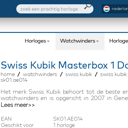
nederlan
Horloges
Watchwinders
Horlog
Swiss Kubik
Masterbox 1 D
home
watchwinders
swiss kubik
swiss kubik
sk01.ae014
Het merk Swiss Kubik behoort tot de beste 
watchwinders en is opgericht in 2007 in Gene
horlogetraditie biedt Swiss Kubik compacte 
Lees meer>>
Swiss Kubik watchwinders zijn voorzien van ee
motor. Elke watchwinder heeft een uitzonderlijke
EAN
SK01.AE014
hij gemakkelijk in een kluis kan worden be
Geschikt voor
1 horloge