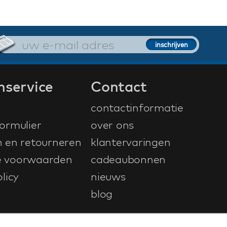
nservice
Contact
contactinformatie
ormulier
over ons
n en retourneren
klantervaringen
 voorwaarden
cadeaubonnen
licy
nieuws
blog
ontwerp & ontwikkeling door
NetFiesta
| v4.104.0