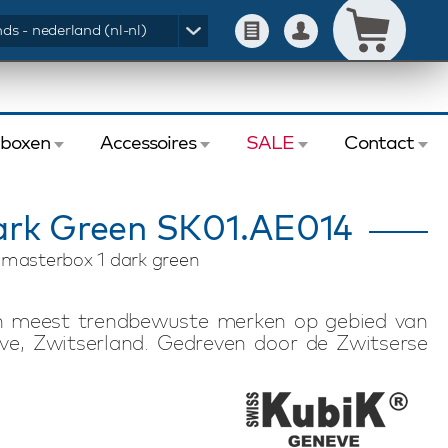
ds - nederland (nl-nl)
eboxen
Accessoires
SALE
Contact
ark Green SK01.AE014
 masterbox 1 dark green
en meest trendbewuste merken op gebied van
ve, Zwitserland. Gedreven door de Zwitserse
watchwinders met Zwitserse technologie. De
n stille, magnetische-arme en energiezuinige
 batterijduur van uiterlijk drie jaar, waardoor
waard of kan worden meegenomen op reis of