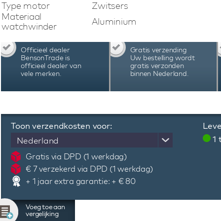
vakantie. Deze Swiss Kubik Masterbox watchw
Type motor
Zwitsers
automatisch horloge en maakt gebruik van Blue
Materiaal
Aluminium
app eenvoudig het gewenste programma kan
watchwinder
batterijstatus controleren en nog veel meer.
Swiss Kubik Masterbox watchwinder kan het
Officieel dealer
Gratis verzending
nauwkeurig worden ingesteld, afgestemd op d
BensonTrade is
Uw bestelling wordt
horloge. De Swiss Kubik Masterbox watchwi
officieel dealer van
gratis verzonden
vele merken.
binnen Nederland.
Zwitserland en staan bekend vanwege hun kwal
uiting komt in de garantie van 3 jaar.
Toon verzendkosten voor:
Leve
1
Nederland
Gratis via DPD (1 werkdag)
€ 7 verzekerd via DPD (1 werkdag)
+ 1 jaar extra garantie: + € 80
Voeg toe aan
vergelijking