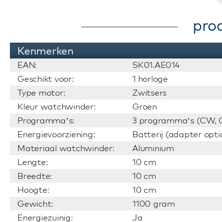
pro
Kenmerken
EAN:
SK01.AE014
Geschikt voor:
1 horloge
Type motor:
Zwitsers
Kleur watchwinder:
Groen
Programma’s:
3 programma’s (CW, C
Energievoorziening:
Batterij (adapter opti
Materiaal watchwinder:
Aluminium
Lengte:
10 cm
Breedte:
10 cm
Hoogte:
10 cm
Gewicht:
1100 gram
Energiezuinig:
Ja