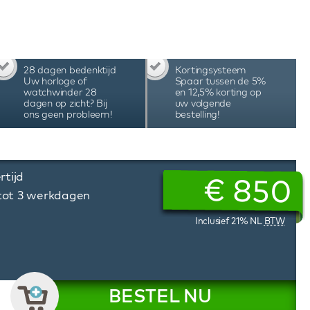
inder is geschikt voor het opwinden van één
tooth-technologie waarbij je via de speciale
 instellen, de verlichting aanpassen, de
 Met het unieke programmeersysteem van deze
 aantal omwentelingen en de draairichting
28 dagen bedenktijd
Kortingsysteem
e behoeften van het specifieke automatische
Uw horloge of
Spaar tussen de 5%
nders worden met de hand geassembleerd in
watchwinder 28
en 12,5% korting op
dagen op zicht? Bij
uw volgende
iteit, precisie en duurzaamheid, hetgeen tot
ons geen probleem!
bestelling!
rtijd
€
850
 tot 3 werkdagen
Inclusief 21% NL
BTW
BESTEL NU