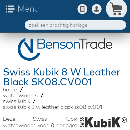
Swiss Kubik
8 W Leather
Black SK08.CV001
home
watchwinders
swiss kubik
swiss kubik 8 w leather black sk08.cv001
Deze Swiss Kubik
watchwinder voor 8 horloges