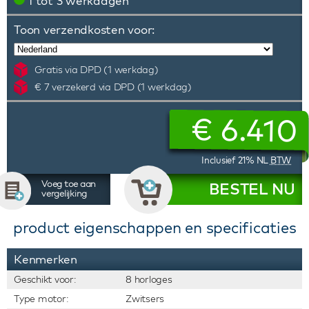
1 tot 3 werkdagen
Toon verzendkosten voor:
Gratis via DPD (1 werkdag)
€ 7 verzekerd via DPD (1 werkdag)
€
6.410
Inclusief 21% NL
BTW
Voeg toe aan
BESTEL NU
vergelijking
product eigenschappen en specificaties
Kenmerken
Geschikt voor:
8 horloges
Type motor:
Zwitsers