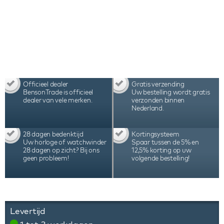
Officieel dealer
Gratis verzending
BensonTrade is officieel
Uw bestelling wordt gratis
dealer van vele merken.
verzonden binnen
Nederland.
28 dagen bedenktijd
Kortingsysteem
Uw horloge of watchwinder
Spaar tussen de 5% en
28 dagen op zicht? Bij ons
12,5% korting op uw
geen probleem!
volgende bestelling!
Levertijd