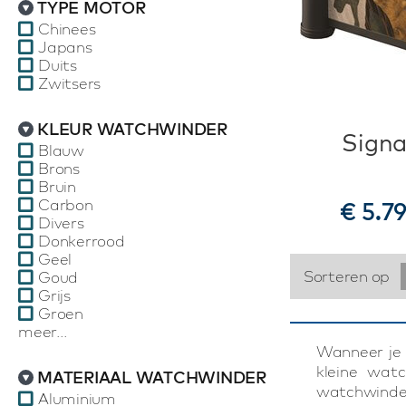
TYPE MOTOR
Chinees
Japans
Duits
Zwitsers
KLEUR WATCHWINDER
Signa
Blauw
Brons
Bruin
Carbon
€ 5.7
Divers
Donkerrood
Geel
Sorteren op
Goud
Grijs
Groen
meer...
Wanneer je
kleine wat
MATERIAAL WATCHWINDER
watchwinder
Aluminium