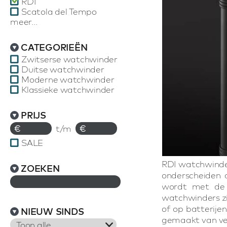
RDI
Scatola del Tempo
meer...
CATEGORIEËN
Zwitserse watchwinder
Duitse watchwinder
Moderne watchwinder
Klassieke watchwinder
PRIJS
€
t/m
€
SALE
RDI watchwinder
ZOEKEN
onderscheiden d
wordt met de 
watchwinders z
of op batterije
NIEUW SINDS
gemaakt van ver
Toon alle