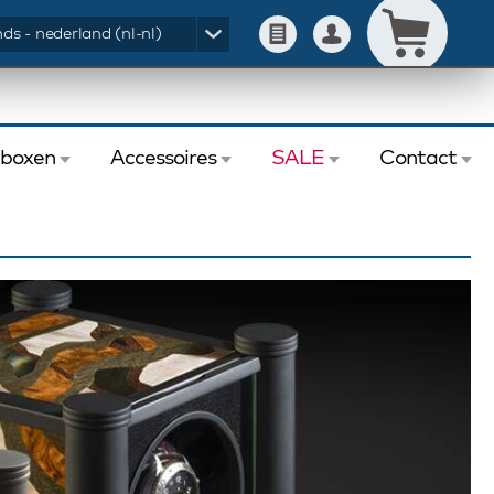
ds - nederland (nl-nl)
eboxen
Accessoires
SALE
Contact