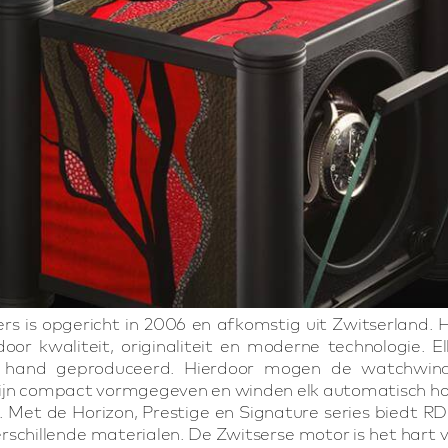
s is opgericht in 2006 en afkomstig uit Zwitserland.
oor kwaliteit, originaliteit en moderne technologie.
hand geproduceerd. Hierdoor mogen de watchwind
ijn compact vormgegeven en winden elk automatisch ho
n. Met de Horizon, Prestige en Signature series biedt 
schillende materialen. De Zwitserse motor is het hart va