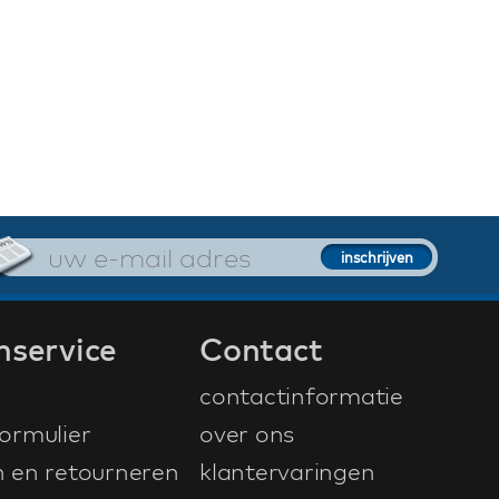
nservice
Contact
contactinformatie
ormulier
over ons
n en retourneren
klantervaringen