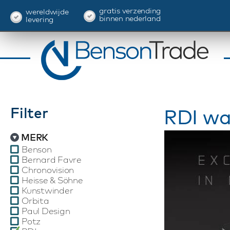
gratis verzending
wereldwijde
binnen nederland
levering
Filter
RDI wa
MERK
Benson
Bernard Favre
Chronovision
Heisse & Söhne
Kunstwinder
Orbita
Paul Design
Potz