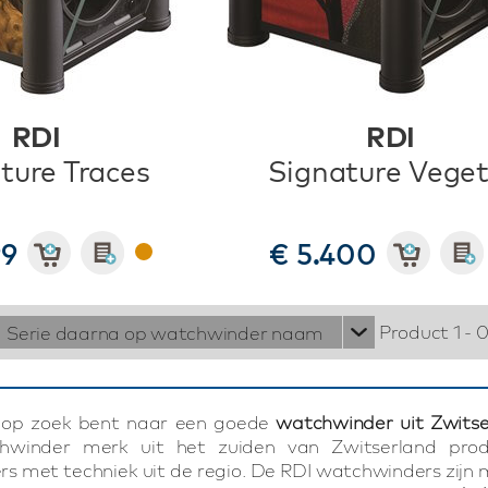
RDI
RDI
ture Traces
Signature Veget
99
€ 5.400
Product 1 - 
Serie daarna op watchwinder naam
 op zoek bent naar een goede
watchwinder uit Zwitse
chwinder merk uit het zuiden van Zwitserland prod
s met techniek uit de regio. De RDI watchwinders zij