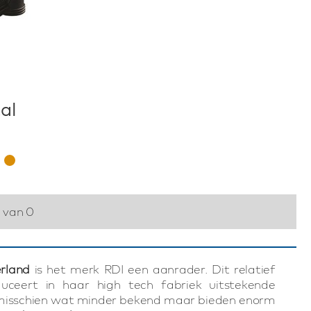
al
0 van 0
rland
is het merk RDI een aanrader. Dit relatief
uceert in haar high tech fabriek uitstekende
n misschien wat minder bekend maar bieden enorm