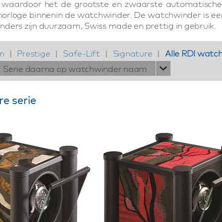
ig waardoor het de grootste en zwaarste automatische
orloge binnenin de watchwinder. De watchwinder is eenvou
ders zijn duurzaam, Swiss made en prettig in gebruik.
n
|
Prestige
|
Safe-Lift
|
Signature
|
Alle RDI watc
Serie daarna op watchwinder naam
e serie