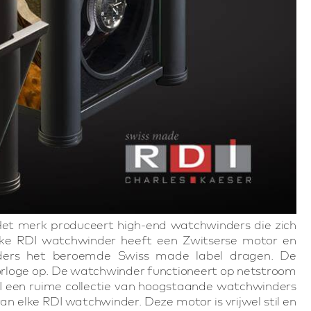
 Het merk produceert high-end watchwinders die zich
 Elke RDI watchwinder heeft een Zwitserse motor en
ers het beroemde Swiss made label dragen. De
rloge op. De watchwinder functioneert op netstroom
RDI een ruime collectie van hoogstaande watchwinders
n elke RDI watchwinder. Deze motor is vrijwel stil en