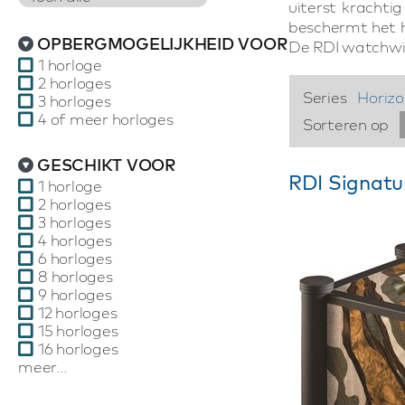
uiterst kracht
beschermt het h
OPBERGMOGELIJKHEID VOOR
De RDI watchwin
1 horloge
2 horloges
Series
Horizo
3 horloges
4 of meer horloges
Sorteren op
GESCHIKT VOOR
RDI Signatur
1 horloge
2 horloges
3 horloges
4 horloges
6 horloges
8 horloges
9 horloges
12 horloges
15 horloges
16 horloges
meer...