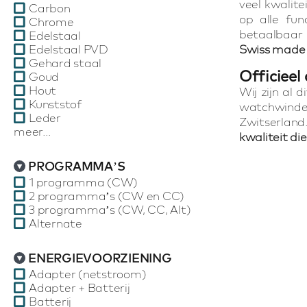
veel kwalit
Carbon
op alle fun
Chrome
betaalbaar 
Edelstaal
Edelstaal PVD
Swiss made 
Gehard staal
Officieel
Goud
Hout
Wij zijn al 
Kunststof
watchwinder
Leder
Zwitserlan
meer...
kwaliteit di
PROGRAMMA’S
1 programma (CW)
2 programma’s (CW en CC)
3 programma’s (CW, CC, Alt)
Alternate
ENERGIEVOORZIENING
Adapter (netstroom)
Adapter + Batterij
Batterij