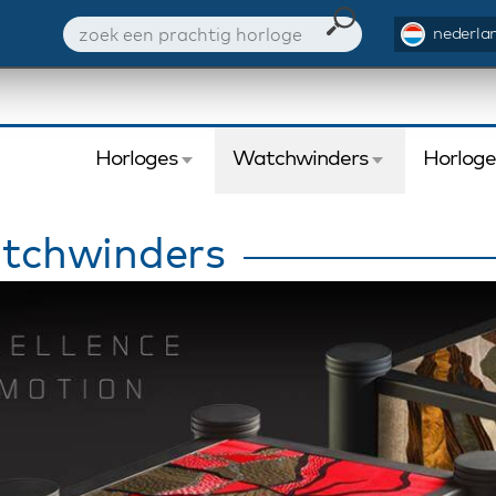
nederlan
Horloges
Watchwinders
Horlog
tchwinders