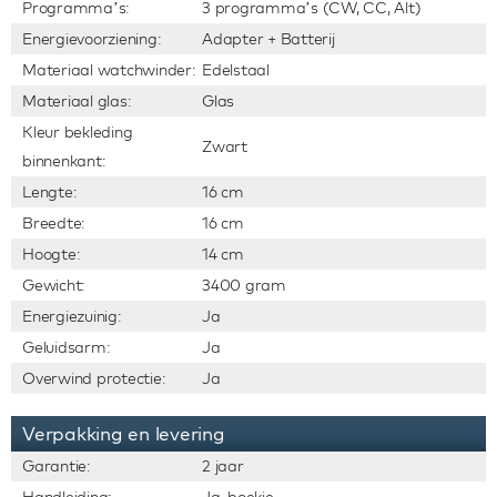
Programma’s:
3 programma’s (CW, CC, Alt)
Energievoorziening:
Adapter + Batterij
Materiaal watchwinder:
Edelstaal
Materiaal glas:
Glas
Kleur bekleding
Zwart
binnenkant:
Lengte:
16 cm
Breedte:
16 cm
Hoogte:
14 cm
Gewicht:
3400 gram
Energiezuinig:
Ja
Geluidsarm:
Ja
Overwind protectie:
Ja
Verpakking en levering
Garantie:
2 jaar