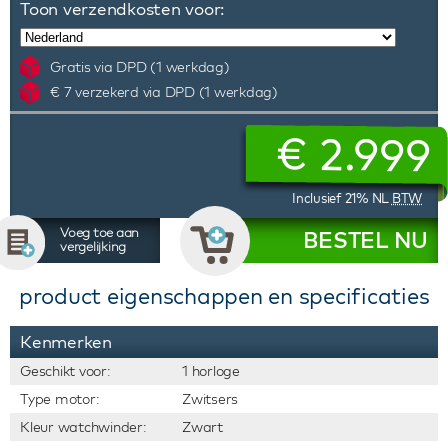
Toon verzendkosten voor:
Gratis via DPD (1 werkdag)
€ 7 verzekerd via DPD (1 werkdag)
€
2.999
Inclusief 21% NL
BTW
Voeg toe aan
BESTEL NU
vergelijking
product eigenschappen en specificaties
Kenmerken
Geschikt voor:
1 horloge
Type motor:
Zwitsers
Kleur watchwinder:
Zwart