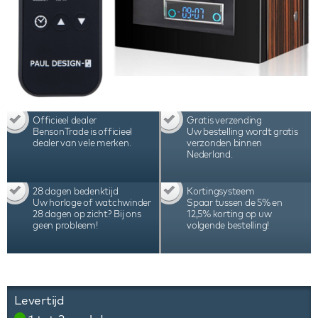
Officieel dealer
Gratis verzending
BensonTrade is officieel
Uw bestelling wordt gratis
dealer van vele merken.
verzonden binnen
Nederland.
28 dagen bedenktijd
Kortingsysteem
Uw horloge of watchwinder
Spaar tussen de 5% en
28 dagen op zicht? Bij ons
12,5% korting op uw
geen probleem!
volgende bestelling!
Levertijd