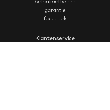
betaalmethoden
garantie
facebook
Klantenservice
faq
garantieformulier
annuleren en retourneren
algemene voorwaarden
privacy policy
Contact