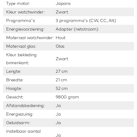
Type motor:
Japans
Kleur watchwinder:
Zwart
Programma’s:
3 programma’s (CW, CC, Alt)
Energievoorziening:
Adapter (netstroom)
Materiaal watchwinder:
Hout
Materiaal glas:
Glas
Kleur bekleding
Zwart
binnenkant:
Lengte:
27 cm
Breedte:
21 cm
Hoogte:
52 cm
Gewicht:
9800 gram
Afstandsbediening:
Ja
Energiezuinig:
Ja
Geluidsarm:
Ja
Instelbaar aantal
Ja