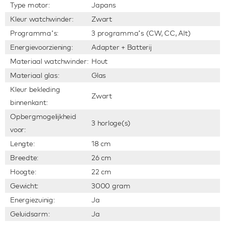
Type motor:
Japans
Kleur watchwinder:
Zwart
Programma’s:
3 programma’s (CW, CC, Alt)
Energievoorziening:
Adapter + Batterij
Materiaal watchwinder:
Hout
Materiaal glas:
Glas
Kleur bekleding
Zwart
binnenkant:
Opbergmogelijkheid
3 horloge(s)
voor:
Lengte:
18 cm
Breedte:
26 cm
Hoogte:
22 cm
Gewicht:
3000 gram
Energiezuinig:
Ja
Geluidsarm:
Ja