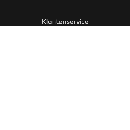
Klantenservice
faq
garantieformulier
annuleren en retourneren
algemene voorwaarden
privacy policy
Contact
contactinformatie
over ons
klantervaringen