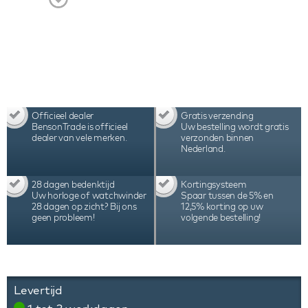
Officieel dealer
Gratis verzending
BensonTrade is officieel
Uw bestelling wordt gratis
dealer van vele merken.
verzonden binnen
Nederland.
28 dagen bedenktijd
Kortingsysteem
Uw horloge of watchwinder
Spaar tussen de 5% en
28 dagen op zicht? Bij ons
12,5% korting op uw
geen probleem!
volgende bestelling!
Levertijd