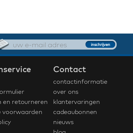
nservice
Contact
contactinformatie
ormulier
over ons
n en retourneren
klantervaringen
 voorwaarden
cadeaubonnen
licy
nieuws
blog