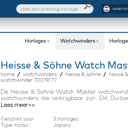
nederlan
Horloges
Watchwinders
Horlog
Heisse & Söhne
Watch Mast
home
watchwinders
heisse & söhne
heisse 
watchwinder 70019/77
De Heisse & Söhne Watch Master watchwinde
watchwinders die verkrijgbaar zijn. Dit Duits
gecombineerd wordt met perfecte opwind eigen
Lees meer>>
Söhne watchwinder elk automatisch horloge 
bediening, LED verlichting en instelbaar aanta
Geschikt voor
3 horloges
watchwinders niet alleen een lust voor he
Type motor
Japans