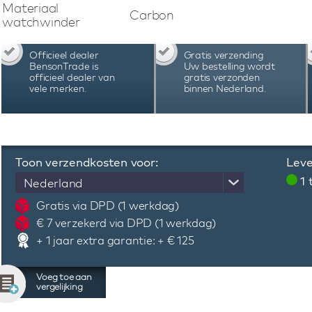
automatische horloge zijn deze watchwinders
Materiaal
Carbon
automatische horloges behoort tot het ver
watchwinder
zorgen voor de optimale opwinding van uw auto
Officieel dealer
Gratis verzending
BensonTrade is
Uw bestelling wordt
officieel dealer van
gratis verzonden
vele merken.
binnen Nederland.
Toon verzendkosten voor:
Leve
1
Nederland
Gratis via DPD (1 werkdag)
€ 7 verzekerd via DPD (1 werkdag)
+ 1 jaar extra garantie: + € 125
Voeg toe aan
vergelijking