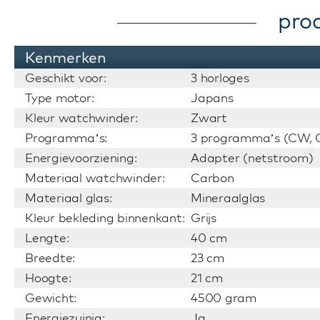
pro
Kenmerken
Geschikt voor:
3 horloges
Type motor:
Japans
Kleur watchwinder:
Zwart
Programma’s:
3 programma’s (CW, C
Energievoorziening:
Adapter (netstroom)
Materiaal watchwinder:
Carbon
Materiaal glas:
Mineraalglas
Kleur bekleding binnenkant:
Grijs
Lengte:
40 cm
Breedte:
23 cm
Hoogte:
21 cm
Gewicht:
4500 gram
Energiezuinig:
Ja