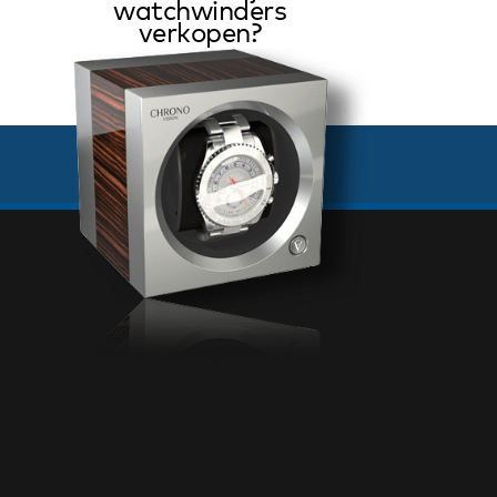
watchwinders
verkopen?