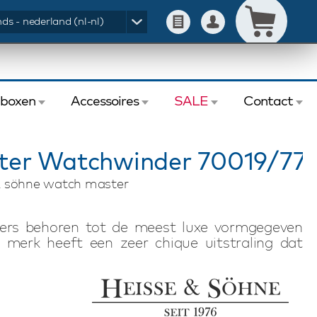
ds - nederland (nl-nl)
eboxen
Accessoires
SALE
Contact
er Watchwinder 70019/77
& söhne watch master
rs behoren tot de meest luxe vormgegeven
e merk heeft een zeer chique uitstraling dat
schappen die ervoor zorgen dat elke Heisse &
probleemloos van energie voorziet. Met LCD
l omwentelingen per dag zijn de Heisse & Söhne
t oog, maar ook zeer functioneel. Voor uw