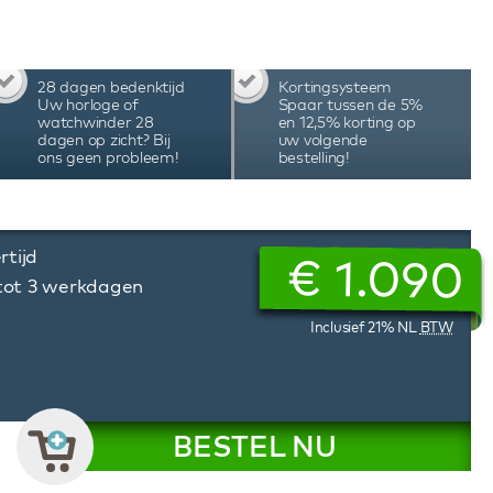
 een geweldige accessoire. Stilstand van uw
leden want de Heisse & Söhne watchwinders
matische horloges.
28 dagen bedenktijd
Kortingsysteem
Uw horloge of
Spaar tussen de 5%
watchwinder 28
en 12,5% korting op
dagen op zicht? Bij
uw volgende
ons geen probleem!
bestelling!
rtijd
€
1.090
 tot 3 werkdagen
Inclusief 21% NL
BTW
BESTEL NU