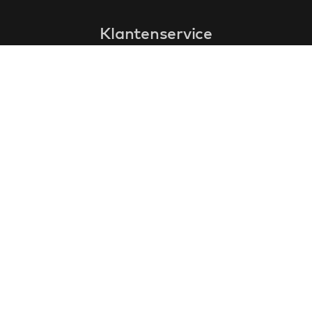
Klantenservice
faq
garantieformulier
annuleren en retourneren
algemene voorwaarden
privacy policy
Contact
contactinformatie
over ons
klantervaringen