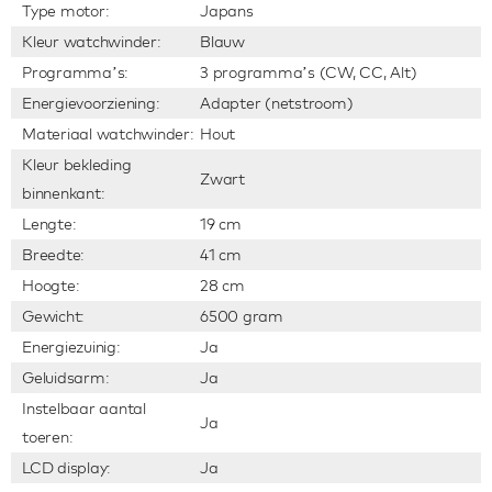
Type motor:
Japans
Kleur watchwinder:
Blauw
Programma’s:
3 programma’s (CW, CC, Alt)
Energievoorziening:
Adapter (netstroom)
Materiaal watchwinder:
Hout
Kleur bekleding
Zwart
binnenkant:
Lengte:
19 cm
Breedte:
41 cm
Hoogte:
28 cm
Gewicht:
6500 gram
Energiezuinig:
Ja
Geluidsarm:
Ja
Instelbaar aantal
Ja
toeren:
LCD display:
Ja