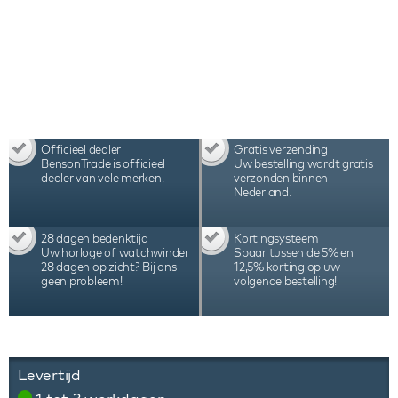
Officieel dealer
Gratis verzending
BensonTrade is officieel
Uw bestelling wordt gratis
dealer van vele merken.
verzonden binnen
Nederland.
28 dagen bedenktijd
Kortingsysteem
Uw horloge of watchwinder
Spaar tussen de 5% en
28 dagen op zicht? Bij ons
12,5% korting op uw
geen probleem!
volgende bestelling!
Levertijd