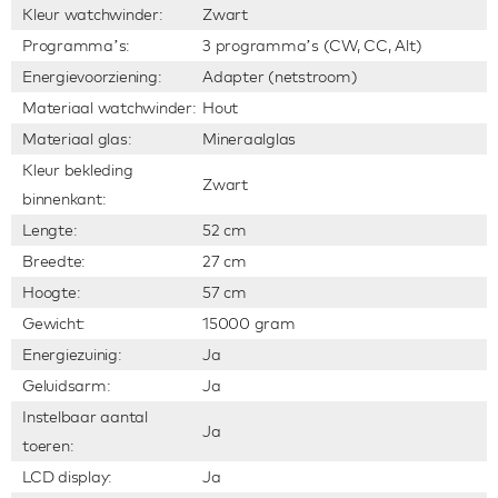
Kleur watchwinder:
Zwart
Programma’s:
3 programma’s (CW, CC, Alt)
Energievoorziening:
Adapter (netstroom)
Materiaal watchwinder:
Hout
Materiaal glas:
Mineraalglas
Kleur bekleding
Zwart
binnenkant:
Lengte:
52 cm
Breedte:
27 cm
Hoogte:
57 cm
Gewicht:
15000 gram
Energiezuinig:
Ja
Geluidsarm:
Ja
Instelbaar aantal
Ja
toeren:
LCD display:
Ja