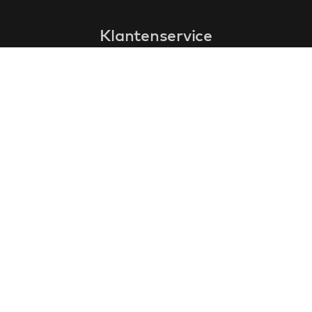
Klantenservice
faq
garantieformulier
annuleren en retourneren
algemene voorwaarden
privacy policy
Contact
contactinformatie
over ons
klantervaringen