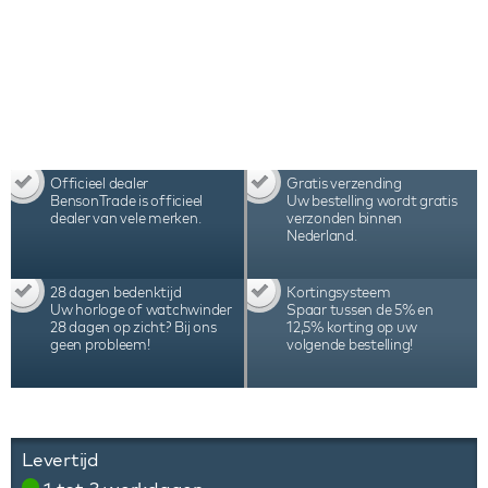
Officieel dealer
Gratis verzending
BensonTrade is officieel
Uw bestelling wordt gratis
dealer van vele merken.
verzonden binnen
Nederland.
28 dagen bedenktijd
Kortingsysteem
Uw horloge of watchwinder
Spaar tussen de 5% en
28 dagen op zicht? Bij ons
12,5% korting op uw
geen probleem!
volgende bestelling!
Levertijd