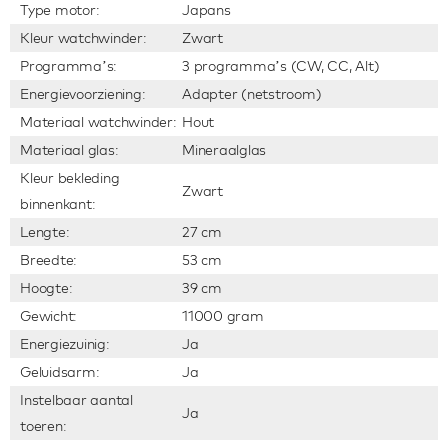
Type motor:
Japans
Kleur watchwinder:
Zwart
Programma’s:
3 programma’s (CW, CC, Alt)
Energievoorziening:
Adapter (netstroom)
Materiaal watchwinder:
Hout
Materiaal glas:
Mineraalglas
Kleur bekleding
Zwart
binnenkant:
Lengte:
27 cm
Breedte:
53 cm
Hoogte:
39 cm
Gewicht:
11000 gram
Energiezuinig:
Ja
Geluidsarm:
Ja
Instelbaar aantal
Ja
toeren: