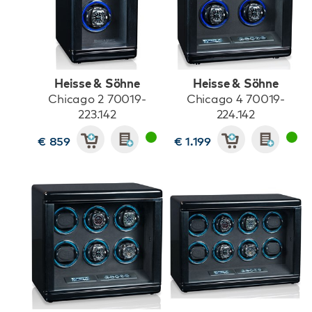
Heisse & Söhne
Heisse & Söhne
Chicago 2 70019-
Chicago 4 70019-
223.142
224.142
€ 859
€ 1.199