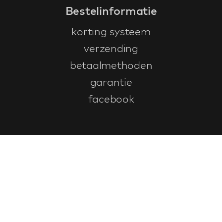
Bestelinformatie
korting systeem
verzending
betaalmethoden
garantie
facebook
Klantenservice
faq
garantieformulier
annuleren en retourneren
algemene voorwaarden