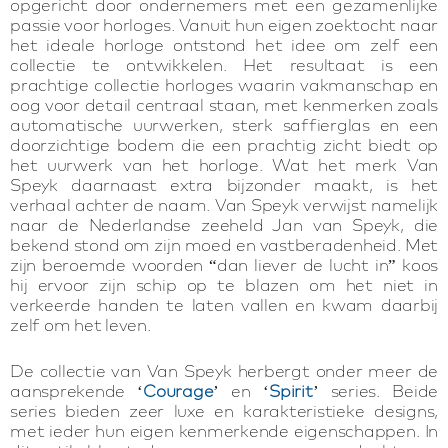
opgericht door ondernemers met een gezamenlijke
passie voor horloges. Vanuit hun eigen zoektocht naar
het ideale horloge ontstond het idee om zelf een
collectie te ontwikkelen. Het resultaat is een
prachtige collectie horloges waarin vakmanschap en
oog voor detail centraal staan, met kenmerken zoals
automatische uurwerken, sterk saffierglas en een
doorzichtige bodem die een prachtig zicht biedt op
het uurwerk van het horloge. Wat het merk Van
Speyk daarnaast extra bijzonder maakt, is het
verhaal achter de naam. Van Speyk verwijst namelijk
naar de Nederlandse zeeheld Jan van Speyk, die
bekend stond om zijn moed en vastberadenheid. Met
zijn beroemde woorden “dan liever de lucht in” koos
hij ervoor zijn schip op te blazen om het niet in
verkeerde handen te laten vallen en kwam daarbij
zelf om het leven.
De collectie van Van Speyk herbergt onder meer de
aansprekende ‘
Courage
’ en ‘
Spirit
’ series. Beide
series bieden zeer luxe en karakteristieke designs,
met ieder hun eigen kenmerkende eigenschappen. In