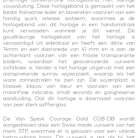
vouwsluiting. Deze horlogeband is gemaakt van het
beste Italiaanse leder en bovendien voorzien van een
handig quick release systeem, waarmee je de
horlogeband van dit horloge in een handomdraai
kunt verwisselen wanneer je dit wenst. De
goudkleurige horlogekast van het horloge is
vervaardigd uit edelstaal en heeft een dikte van
14mm en een doorsnede van 41 mm en is aan de
achterkant voorzien van een fraaie transparante
bodem, waardoor het geavanceerde uurwerk
zichtbaar is. Verder is het horloge uitgerust met een
aansprekende sunray wijzerplaat, waarop als het
ware zonnestralen te zien zijn. De wijzerplaat is
klassiek blauw van kleur en voorzien van een
maanfase indicatie, small seconds en gangreserve
aanduiding. Ook dit horloge is daarnaast voorzien
van zeer sterk saffierglas.
De Van Speyk Courage Gold CGB-DB wordt
aangedreven door een Swiss made uurwerk van het
merk STP, waarmee er is gekozen voor een uiterst
betrouwbare basis. Dit uurwerk is net als bij het