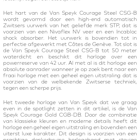
Het hart van de Van Speyk Courage Steel CSG-B
wordt gevormd door een high-end automatisch
Zwitsers uurwerk van het geliefde merk STP, dat is
voorzien van een Nivaflex NV veer en een Incabloc
shock absorber. Het uurwerk is bovendien tot in
perfectie afgewerkt met Côtes de Genève. Tot slot is
de Van Speyk Courage Steel CSG-B tot 50 meter
waterdicht en beschikt dit horloge over een
powerreserve van 42 uur. Al met al is dit horloge een
absolute aanrader wanneer je op zoek bent naar een
fraai horloge met een geheel eigen uitstraling dat is
voorzien van de welbekende Zwitserse techniek,
tegen een scherpe prijs.
Het tweede horloge van Van Speyk dat we graag
even in de spotlight zetten in dit artikel, is de Van
Speyk Courage Gold CGB-DB. Door de combinatie
van klassieke kleuren en moderne details heeft dit
horloge een geheel eigen uitstraling en bovendien een
uiterst luxe karakter. Dit design is voorzien van een
prachtige donkerbruine horlogeband met stevige