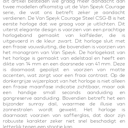
dit artikel besteden we graag meer aandacht aan
twee modellen afkomstig uit de Van Speyk Courage
serie, die wat ons betreft zeker je aandacht
verdienen. De Van Speyk Courage Steel CSG-B is het
eerste horloge dat we graag voor je uitlichten. Dit
uiterst elegante design is voorzien van een prachtige
horlogeband gemaakt van kalfsleder, die is
uitgevoerd in de kleur zwart. Dit horloge sluit met
een fraaie vouwsluiting, die bovendien is voorzien van
het monogram van Van Speyk. De horlogekast van
het horloge is gemaakt van edelstaal en heeft een
dikte van 14 mm en een doorsnede van 41 mm. Deze
is daarnaast gepolijst en voorzien van matte
accenten, wat zorgt voor een fraai contrast. Op de
donkergrijze wijzerplaat van het horloge is niet alleen
een fraaie maanfase indicatie zichtbaar, maar ook
een handige small seconds aanduiding en
gangreserve aanduiding. Bovendien betreft het een
bijzonder sunray dail, waarmee de illusie van
zonnestralen wordt gewekt. Het horloge is
daarnaast voorzien van saffierglas, dat door zijn
robuuste karakter zeker niet snel beschadigt en
letterlijk tegen een stootje kan.