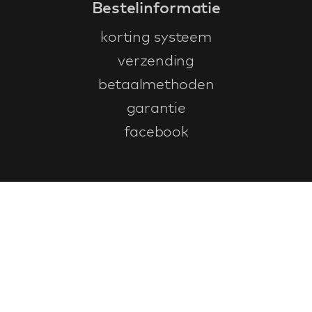
Bestelinformatie
korting systeem
verzending
betaalmethoden
garantie
facebook
Klantenservice
faq
garantieformulier
annuleren en retourneren
algemene voorwaarden
privacy policy