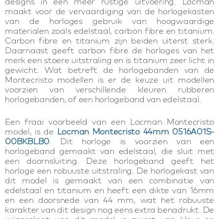
designs in een meer rustige uitvoering. Locman
maakt voor de vervaardiging van de horlogekasten
van de horloges gebruik van hoogwaardige
materialen zoals edelstaal, carbon fibre en titanium.
Carbon fibre en titanium zijn beiden uiterst sterk.
Daarnaast geeft carbon fibre de horloges van het
merk een stoere uitstraling en is titanium zeer licht in
gewicht. Wat betreft de horlogebanden van de
Montecristo modellen is er de keuze uit modellen
voorzien van verschillende kleuren rubberen
horlogebanden, of een horlogeband van edelstaal.
Een fraai voorbeeld van een Locman Montecristo
model, is de
Locman Montecristo 44mm 0516A01S-
00BKBLB0
. Dit horloge is voorzien van een
horlogeband gemaakt van edelstaal, die sluit met
een doornsluiting. Deze horlogeband geeft het
horloge een robuuste uitstraling. De horlogekast van
dit model is gemaakt van een combinatie van
edelstaal en titanium en heeft een dikte van 16mm
en een doorsnede van 44 mm, wat het robuuste
karakter van dit design nog eens extra benadrukt. De