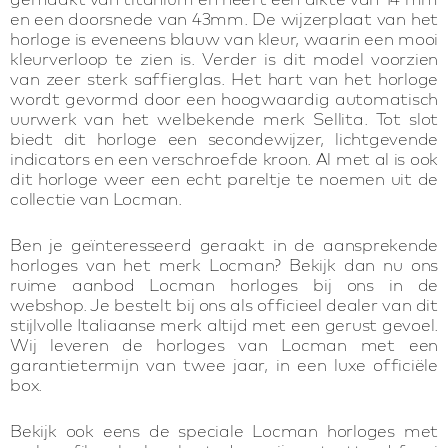
en een doorsnede van 43mm. De wijzerplaat van het
horloge is eveneens blauw van kleur, waarin een mooi
kleurverloop te zien is. Verder is dit model voorzien
van zeer sterk saffierglas. Het hart van het horloge
wordt gevormd door een hoogwaardig automatisch
uurwerk van het welbekende merk Sellita. Tot slot
biedt dit horloge een secondewijzer, lichtgevende
indicators en een verschroefde kroon. Al met al is ook
dit horloge weer een echt pareltje te noemen uit de
collectie van Locman.
Ben je geïnteresseerd geraakt in de aansprekende
horloges van het merk Locman? Bekijk dan nu ons
ruime aanbod Locman horloges bij ons in de
webshop. Je bestelt bij ons als officieel dealer van dit
stijlvolle Italiaanse merk altijd met een gerust gevoel.
Wij leveren de horloges van Locman met een
garantietermijn van twee jaar, in een luxe officiële
box.
Bekijk ook eens de speciale Locman horloges met