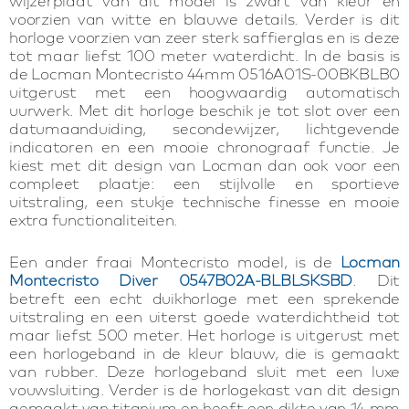
wijzerplaat van dit model is zwart van kleur en
voorzien van witte en blauwe details. Verder is dit
horloge voorzien van zeer sterk saffierglas en is deze
tot maar liefst 100 meter waterdicht. In de basis is
de Locman Montecristo 44mm 0516A01S-00BKBLB0
uitgerust met een hoogwaardig automatisch
uurwerk. Met dit horloge beschik je tot slot over een
datumaanduiding, secondewijzer, lichtgevende
indicatoren en een mooie chronograaf functie. Je
kiest met dit design van Locman dan ook voor een
compleet plaatje: een stijlvolle en sportieve
uitstraling, een stukje technische finesse en mooie
extra functionaliteiten.
Een ander fraai Montecristo model, is de
Locman
Montecristo Diver 0547B02A-BLBLSKSBD
. Dit
betreft een echt duikhorloge met een sprekende
uitstraling en een uiterst goede waterdichtheid tot
maar liefst 500 meter. Het horloge is uitgerust met
een horlogeband in de kleur blauw, die is gemaakt
van rubber. Deze horlogeband sluit met een luxe
vouwsluiting. Verder is de horlogekast van dit design
gemaakt van titanium en heeft een dikte van 14 mm