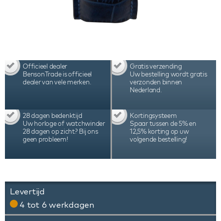
Officieel dealer
Gratis verzending
BensonTrade is officieel
Uw bestelling wordt gratis
dealer van vele merken.
verzonden binnen
Nederland.
28 dagen bedenktijd
Kortingsysteem
Uw horloge of watchwinder
Spaar tussen de 5% en
28 dagen op zicht? Bij ons
12,5% korting op uw
geen probleem!
volgende bestelling!
Levertijd
4 tot 6 werkdagen