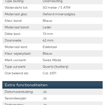
Type sluiting:
Doornsluiting
Waterdicht tot:
50 meter / 5 ATM
Materiaal glas:
Gehard mineraalglas
Kleur band:
Blauw
Materiaal band:
Leder
Dikte kast:
13 mm
Doorsnede:
42 mm
Materiaal kast:
Edelstaal
Kleur wijzerplaat:
Blauw
Merk uurwerk:
Swiss Made
Type uurwerk:
Quartz (batterij)
Ook bekend als:
Cal. 6S11
Extra functionaliteiten
Datumaanduiding:
Ja
Secondewijzer:
Ja
Tachymeter:
Ja