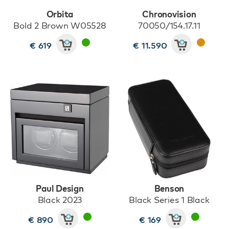
Orbita
Chronovision
Bold 2 Brown W05528
70050/154.17.11
€ 619
€ 11.590
Paul Design
Benson
Black 2023
Black Series 1 Black
€ 890
€ 169