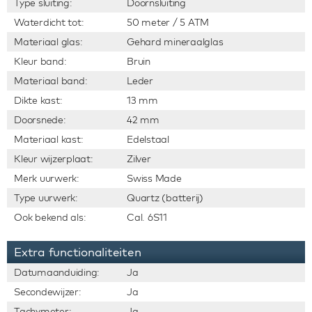
Type sluiting:
Doornsluiting
Waterdicht tot:
50 meter / 5 ATM
Materiaal glas:
Gehard mineraalglas
Kleur band:
Bruin
Materiaal band:
Leder
Dikte kast:
13 mm
Doorsnede:
42 mm
Materiaal kast:
Edelstaal
Kleur wijzerplaat:
Zilver
Merk uurwerk:
Swiss Made
Type uurwerk:
Quartz (batterij)
Ook bekend als:
Cal. 6S11
Extra functionaliteiten
Datumaanduiding:
Ja
Secondewijzer:
Ja
Tachymeter:
Ja