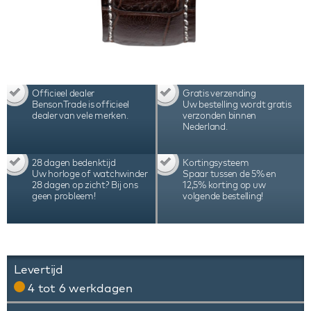
Officieel dealer
Gratis verzending
BensonTrade is officieel
Uw bestelling wordt gratis
dealer van vele merken.
verzonden binnen
Nederland.
28 dagen bedenktijd
Kortingsysteem
Uw horloge of watchwinder
Spaar tussen de 5% en
28 dagen op zicht? Bij ons
12,5% korting op uw
geen probleem!
volgende bestelling!
Levertijd
4 tot 6 werkdagen