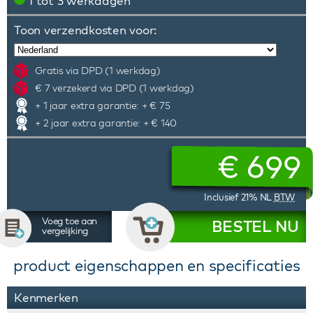
1 tot 3 werkdagen
Toon verzendkosten voor:
Gratis via DPD (1 werkdag)
€ 7 verzekerd via DPD (1 werkdag)
+ 1 jaar extra garantie: + € 75
+ 2 jaar extra garantie: + € 140
€
699
Inclusief 21% NL
BTW
Voeg toe aan
BESTEL NU
vergelijking
product eigenschappen en specificaties
Kenmerken