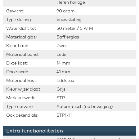
Heren horloge
Gewicht:
90 gram
Type sluiting:
Vouwsluiting
Waterdicht tot:
50 meter / 5 ATM
Materiaal glas:
Saffierglas
Kleur band:
Zwart
Materiaal band:
Leder
Dikte kast:
14 mm
Doorsnede:
41 mm
Materiaal kast:
Edelstaal
Kleur wijzerplaat:
Grijs
Merk uurwerk:
STP
Type uurwerk:
Automatisch (op beweging)
Ook bekend als:
STP1-11
Extra functionaliteiten