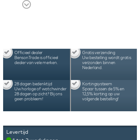
en 3 jaar internationale garantie.
Officieel dealer
Gratis verzending
BensonTrade is officieel
Uw bestelling wordt gratis
dealer van vele merken.
verzonden binnen
Nederland.
28 dagen bedenktijd
Kortingsysteem
Uw horloge of watchwinder
Spaar tussen de 5% en
28 dagen op zicht? Bij ons
12,5% korting op uw
geen probleem!
volgende bestelling!
Levertijd