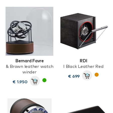
Bernard Favre
RDI
& Brown leather watch
I Black Leather Red
winder
€ 699
€ 1.950