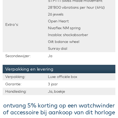
STP1-11 Swiss made movement
28’800 vibrations per hour (4Hz)
26 jewels
Open Heart
Extra's:
Nivaflex NM spring
Incabloc shockabsorber
Gilt balance wheel
Sunray dial
Secondewijzer:
Ja
Verpakking en levering
Verpakking:
Luxe officiële box
Garantie:
3 jaar
Handleiding:
Ja, boekje
ontvang 5% korting op een watchwinder
of accessoire bij aankoop van dit horloge