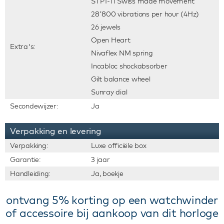
STP1-11 Swiss made movement
28’800 vibrations per hour (4Hz)
26 jewels
Open Heart
Extra's:
Nivaflex NM spring
Incabloc shockabsorber
Gilt balance wheel
Sunray dial
Secondewijzer:
Ja
Verpakking en levering
Verpakking:
Luxe officiële box
Garantie:
3 jaar
Handleiding:
Ja, boekje
ontvang 5% korting op een watchwinder
of accessoire bij aankoop van dit horloge