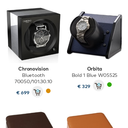
Chronovision
Orbita
Bluetooth
Bold 1 Blue W05525
70050/101.30.10
€ 329
€ 699