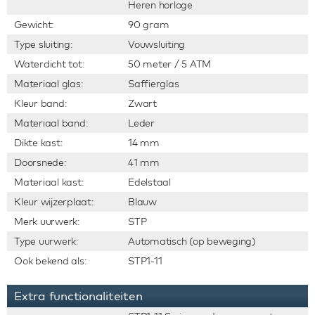
Heren horloge
Gewicht:
90 gram
Type sluiting:
Vouwsluiting
Waterdicht tot:
50 meter / 5 ATM
Materiaal glas:
Saffierglas
Kleur band:
Zwart
Materiaal band:
Leder
Dikte kast:
14 mm
Doorsnede:
41 mm
Materiaal kast:
Edelstaal
Kleur wijzerplaat:
Blauw
Merk uurwerk:
STP
Type uurwerk:
Automatisch (op beweging)
Ook bekend als:
STP1-11
Extra functionaliteiten