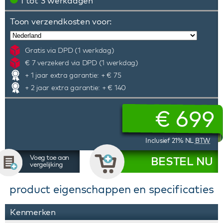
1 tot 3 werkdagen
Toon verzendkosten voor:
Gratis via DPD (1 werkdag)
€ 7 verzekerd via DPD (1 werkdag)
+ 1 jaar extra garantie: + € 75
+ 2 jaar extra garantie: + € 140
€
699
Inclusief 21% NL
BTW
Voeg toe aan
BESTEL NU
vergelijking
product eigenschappen en specificaties
Kenmerken