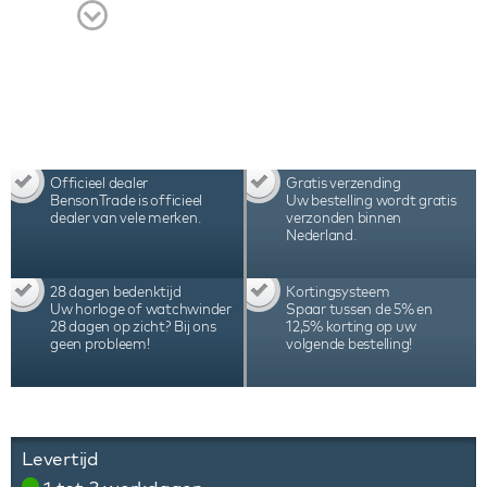
en 3 jaar internationale garantie.
Officieel dealer
Gratis verzending
BensonTrade is officieel
Uw bestelling wordt gratis
dealer van vele merken.
verzonden binnen
Nederland.
28 dagen bedenktijd
Kortingsysteem
Uw horloge of watchwinder
Spaar tussen de 5% en
28 dagen op zicht? Bij ons
12,5% korting op uw
geen probleem!
volgende bestelling!
Levertijd