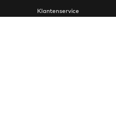
Klantenservice
faq
garantieformulier
annuleren en retourneren
algemene voorwaarden
privacy policy
Contact
contactinformatie
over ons
klantervaringen
cadeaubonnen